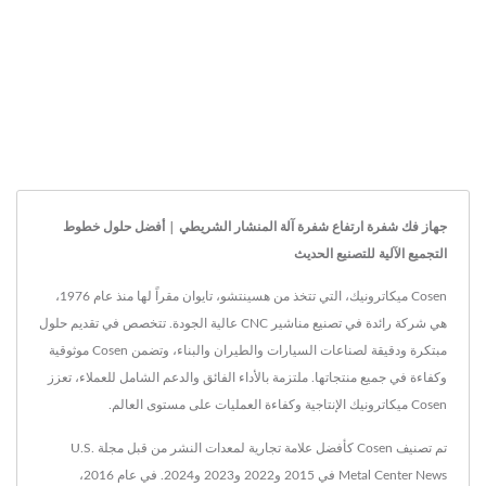
جهاز فك شفرة ارتفاع شفرة آلة المنشار الشريطي | أفضل حلول خطوط
التجميع الآلية للتصنيع الحديث
Cosen ميكاترونيك، التي تتخذ من هسينتشو، تايوان مقراً لها منذ عام 1976،
هي شركة رائدة في تصنيع مناشير CNC عالية الجودة. تتخصص في تقديم حلول
مبتكرة ودقيقة لصناعات السيارات والطيران والبناء، وتضمن Cosen موثوقية
وكفاءة في جميع منتجاتها. ملتزمة بالأداء الفائق والدعم الشامل للعملاء، تعزز
Cosen ميكاترونيك الإنتاجية وكفاءة العمليات على مستوى العالم.
تم تصنيف Cosen كأفضل علامة تجارية لمعدات النشر من قبل مجلة U.S.
Metal Center News في 2015 و2022 و2023 و2024. في عام 2016،