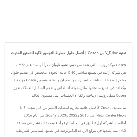
تقنية V_Drive من Cosen | أفضل حلول خطوط التجميع الآلية للتصنيع الحديث
Cosen ميكاترونيك، التي تتخذ من هسينتشو، تايوان مقراً لها منذ عام 1976،
هي شركة رائدة في تصنيع مناشير CNC عالية الجودة. تتخصص في تقديم حلول
مبتكرة ودقيقة لصناعات السيارات والطيران والبناء، وتضمن Cosen موثوقية
وكفاءة في جميع منتجاتها. ملتزمة بالأداء الفائق والدعم الشامل للعملاء، تعزز
Cosen ميكاترونيك الإنتاجية وكفاءة العمليات على مستوى العالم.
تم تصنيف Cosen كأفضل علامة تجارية لمعدات النشر من قبل مجلة U.S.
Metal Center News في 2015 و2022 و2023 و2024. في عام 2016،
أطلقت الشركة أول تطبيق في العالم لتوقع أداء وصحة المنشار في صناعة
4.0 - مما يضعها في موقع الريادة التكنولوجية في تصنيع المناشير الشريطية.