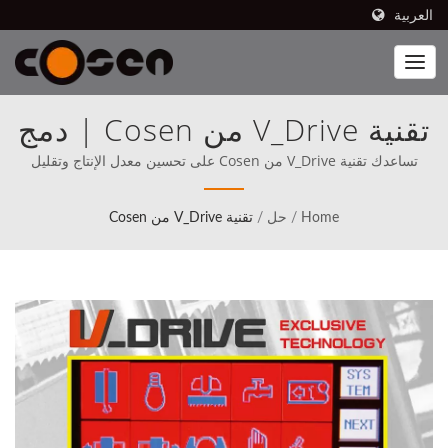
العربية
تقنية V_Drive من Cosen | دمج
الروبوتات المتطورة في عملية
تساعدك تقنية V_Drive من Cosen على تحسين معدل الإنتاج وتقليل
تكاليف الأدوات. | تتوفر مناشير Cosen's ذات العلامة التجارية للبيع في
التصنيع الخاصة بك
80 دولة، بما في ذلك أمريكا الشمالية (منذ 1989)، حيث وضعت Cosen
Home
/
حل
/
تقنية V_Drive من Cosen
منذ البداية مهمتها واضحة في المنافسة مباشرة مع الأفضل في العالم.