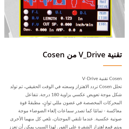
تقنية V_Drive من Cosen
Cosen تقنية V-Drive
تحلل Cosen تردد الاهتزاز وسعته في الوقت الحقيقي، ثم تولد
شكل موجة تعويض عكسي بزاوية 180 درجة. تتفاعل
المحركات المخصصة في غضون مللي ثوانٍ، مطبقةً قوة
معاكسة - تمامًا كما تصدر سماعات إلغاء الضوضاء موجة
صوتية عكسية. عندما تلتقي الموجتان، تلغي كل منهما الأخرى
ويتم قمع اهتزاز الشفرة على الفور. لهذا السبب يمكن أن تعزز