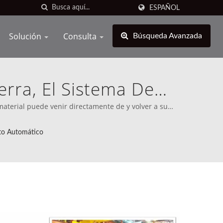
ESPAÑOL
Solución
Consulta
Soporte
Búsqueda Avanzada
erra, El Sistema De
miento Automático, Y
material puede venir directamente de y volver a su
yendo América del Norte (desde 1989), Cosen ha dejado
bótica De Vanguardia
es del mundo.
to Automático
ón