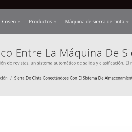
Cosen
Productos
Máquina de sierra de cinta
ísico Entre La Máquina De Si
s Y El Sistema De Almacena
n de revistas, un sistema automático de salida y clasificación. El 
 marca Cosen están disponibles para la venta en 80 países, inclu
ción Con ERP. | Integra Ro
el principio que su misión es competir directamente con los mejor
ción
/
Sierra De Cinta Conectándose Con El Sistema De Almacenamien
n Tu Proceso De Fabricaci