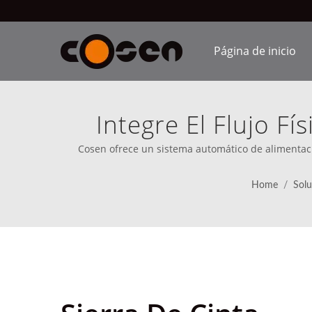
Página de inicio
Integre El Flujo F
Manejo De Materiale
Cosen ofrece un sistema automático de alimentació
sistema de almacenamiento. | Las sierras de cinta de
El Flujo De Informa
claro desde 
Home
/
Solu
E