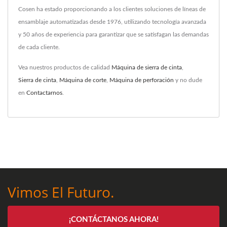
Cosen ha estado proporcionando a los clientes soluciones de líneas de
ensamblaje automatizadas desde 1976, utilizando tecnología avanzada
y 50 años de experiencia para garantizar que se satisfagan las demandas
de cada cliente.
Vea nuestros productos de calidad
Máquina de sierra de cinta
,
Sierra de cinta
,
Máquina de corte
,
Máquina de perforación
y no dude
en
Contactarnos
.
Vimos El Futuro.
¡CONTÁCTANOS AHORA!