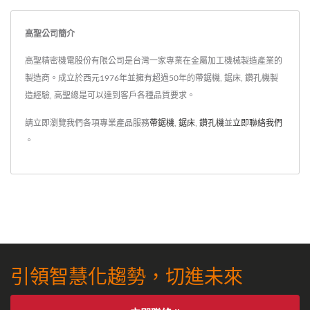
高聖公司簡介
高聖精密機電股份有限公司是台灣一家專業在金屬加工機械製造產業的
製造商。成立於西元1976年並擁有超過50年的帶鋸機, 鋸床, 鑽孔機製
造經驗, 高聖總是可以達到客戶各種品質要求。
請立即瀏覽我們各項專業產品服務
帶鋸機
,
鋸床
,
鑽孔機
並
立即聯絡我們
。
引領智慧化趨勢，切進未來