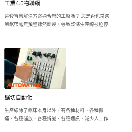
工業4.0物聯網
這套智慧解決方案適合您的工廠嗎？ 您是否也常遇
到鋸帶毫無預警驟然斷裂，導致整條生產線被迫停
工？或者正擔心隨著廠內資深老手陸續退休，數十
年的鋸切經驗與技術即將面臨斷層？對許多中小型
工廠老闆來說，新員工「憑感覺」調整鋸切參數往
往會導致兩種慘痛代價：要麼因為害怕斷帶而過早
更換鋸帶、造成成本浪費；要麼就是面臨嚴重的材
料報廢與停機損失。 高聖...
鋸切自動化
生產線除了鋸床本身以外、有各種材料、各種搬
運、各種儲放、各種辨識、各種通訊、減少人工作
業、以及人工錯誤。尤其大型物件的加工、不只是