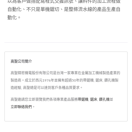
以為客戶做搭配寫程式交握訊號、讓料件的加工流程做
自動化、不只是單機鋸切、是整條流水線的產品生產自
動化。
高聖公司簡介
高聖精密機電股份有限公司是台灣一家專業在金屬加工機械製造產業的
製造商。成立於西元1976年並擁有超過50年的帶鋸機, 鋸床, 鑽孔機製
造經驗, 高聖總是可以達到客戶各種品質要求。
高聖邀請您立即瀏覽我們各項專業產品服務
帶鋸機
,
鋸床
,
鑽孔機
並
立即聯絡我們
。