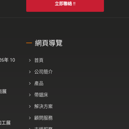
立即聯絡 !!
網頁導覽
6年 10
首頁
公司簡介
產品
術展
帶鋸床
解決方案
顧問服務
加工展