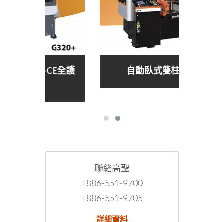
E全護
自動臥式雙柱帶鋸床
自動
聯絡高聖
+886-551-9700
+886-551-9705
詳細資料