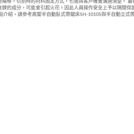
掛橫移。切割時的材料固定方式，也需與客戶確實溝通清楚。 最
含鎂的成分，可能會引起火花。因此人員操作安全上予以隔間保
介紹，請參考高聖半自動臥式帶鋸床SH-1010S與半自動立式帶