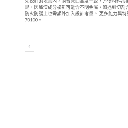
先挖好的地窖內，兩台床面高度一致，方便材料吊
是，因爐渣成分複雜可能含不明金屬，如遇到切割
防火防護上也需額外加入設計考量。 更多能力與特點
70100。