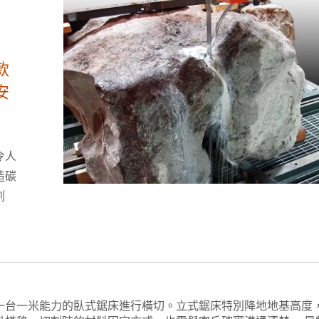
款
安
令人
造碳
割
一台一米能力的臥式鋸床進行橫切。立式鋸床特別降地地基高度