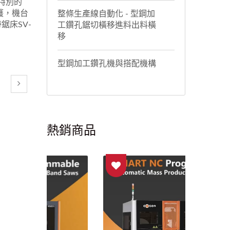
特別的
護，機台
整條生產線自動化 - 型鋼加
鋸床SV-
工鑽孔鋸切橫移進料出料橫
移
型鋼加工鑽孔機與搭配機構
熱銷商品