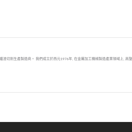
渣切割生產製造商。 我們成立於西元1976年, 在金屬加工機械製造產業領域上, 高