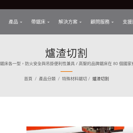
產品
帶鋸床
解決方案
顧問服務
支援
爐渣切割
各一型，防火安全與吊掛便利性兼具 / 高聖的品牌鋸床在 80 個國家有銷
Cosen 就清楚地將其使命定位為直接與世界上最優秀的競爭對手競爭。
首頁
/
產品分類
/
特殊材料鋸切
/
爐渣切割