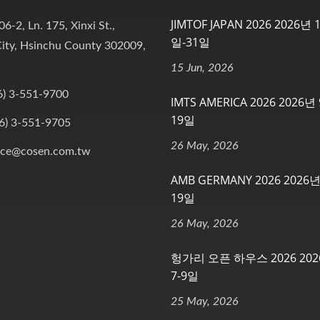
JIMTOF JAPAN 2026 2026년 
06-2, Ln. 175, Xinxi St.,
일-31일
ity, Hsinchu County 302009,
15 Jun, 2026
6) 3-551-9700
IMTS AMERICA 2026 2026년 
19일
6) 3-551-9705
26 May, 2026
ice@cosen.com.tw
AMB GERMANY 2026 2026년
19일
26 May, 2026
헝가리 오픈 하우스 2026 202
7-9일
25 May, 2026