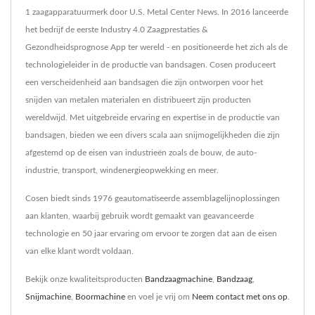
1 zaagapparatuurmerk door U.S. Metal Center News. In 2016 lanceerde
het bedrijf de eerste Industry 4.0 Zaagprestaties &
Gezondheidsprognose App ter wereld - en positioneerde het zich als de
technologieleider in de productie van bandsagen. Cosen produceert
een verscheidenheid aan bandsagen die zijn ontworpen voor het
snijden van metalen materialen en distribueert zijn producten
wereldwijd. Met uitgebreide ervaring en expertise in de productie van
bandsagen, bieden we een divers scala aan snijmogelijkheden die zijn
afgestemd op de eisen van industrieën zoals de bouw, de auto-
industrie, transport, windenergieopwekking en meer.
Cosen biedt sinds 1976 geautomatiseerde assemblagelijnoplossingen
aan klanten, waarbij gebruik wordt gemaakt van geavanceerde
technologie en 50 jaar ervaring om ervoor te zorgen dat aan de eisen
van elke klant wordt voldaan.
Bekijk onze kwaliteitsproducten
Bandzaagmachine
,
Bandzaag
,
Snijmachine
,
Boormachine
en voel je vrij om
Neem contact met ons op
.