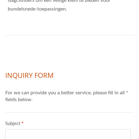
slagcilinders om een veilige klem te bieden voor
bundelsnede-toepassingen.