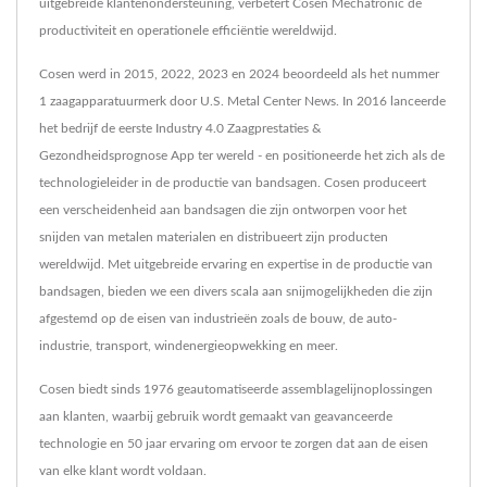
uitgebreide klantenondersteuning, verbetert Cosen Mechatronic de
productiviteit en operationele efficiëntie wereldwijd.
Cosen werd in 2015, 2022, 2023 en 2024 beoordeeld als het nummer
1 zaagapparatuurmerk door U.S. Metal Center News. In 2016 lanceerde
het bedrijf de eerste Industry 4.0 Zaagprestaties &
Gezondheidsprognose App ter wereld - en positioneerde het zich als de
technologieleider in de productie van bandsagen. Cosen produceert
een verscheidenheid aan bandsagen die zijn ontworpen voor het
snijden van metalen materialen en distribueert zijn producten
wereldwijd. Met uitgebreide ervaring en expertise in de productie van
bandsagen, bieden we een divers scala aan snijmogelijkheden die zijn
afgestemd op de eisen van industrieën zoals de bouw, de auto-
industrie, transport, windenergieopwekking en meer.
Cosen biedt sinds 1976 geautomatiseerde assemblagelijnoplossingen
aan klanten, waarbij gebruik wordt gemaakt van geavanceerde
technologie en 50 jaar ervaring om ervoor te zorgen dat aan de eisen
van elke klant wordt voldaan.