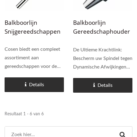
Balkboorlijn
Balkboorlijn
Snijgereedschappen
Gereedschaphouder
S
Cosen biedt een compleet
De Ultieme Krachtlink:
assortiment aan
Bescherm uw Spindel tegen
gereedschappen voor de
Dynamische Afwijkingen
balkboorlijn, waaronder
en Micro-Slip. Bij zware
boren, frezen, tappen,
constructie van staal is de
Details
Details
inschrijven en afschuinen.
gereedschaphouder niet
Het gebruik van een BT40
zomaar een standaard
gereedschaphouder is
verbruiksartikel—het is de
Resultaat 1 - 6 van 6
veelzijdig en past...
kritische...