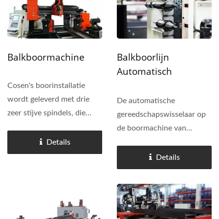
Balkboormachine
Balkboorlijn
Automatisch
Gereedschapswissels
Cosen's boorinstallatie
Ysteem
wordt geleverd met drie
De automatische
zeer stijve spindels, die
gereedschapswisselaar op
gelijktijdig bewegen en
de boormachine van
werken om efficiënt boren,
Cosen's wordt hydraulisch
Details
tappen, frezen en scripten
bediend en kan worden
Details
mogelijk te maken. Met een
geconfigureerd via een
automatische
HMI-touchscreen. Het
gereedschapswisselaar...
wisselen van gereedschap
is snel en soepel.