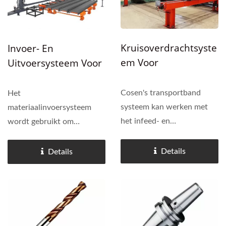
Gereedschapslengte...
Kruisoverdrachtsyste
Invoer- En
Em Voor
Uitvoersysteem Voor
Constructiestaal.
De Balkboormachine.
Cosen's transportband
Het
systeem kan werken met
materiaalinvoersysteem
het infeed- en
wordt gebruikt om
outfeedmechanisme (vaak
materiaal in de boor- en/of
aangedreven roltafel) of
snijzone te voeren. Via het
Details
Details
een tussenliggende
materiaaluitlijnsysteem
stagingzone. Het stelt
wordt het werkstuk perfect
gebruikers in staat om
recht uitgelijnd voor
meerdere stukken
nauwkeurige bewerking of
materiaal...
snijden....