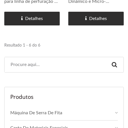
para linha de perfuração de
Dinâmico e Micro-
feixe, incluindo perfuração,
deslizamento Na fabricação
fresagem, roscagem,
de estruturas de aço
Detalhes
Detalhes
marcação e chanfragem. O
pesado, o porta-ferramenta
uso de um porta-
não é apenas um
ferramentas BT40 é
consumível padrão—é a
Resultado 1 - 6 do 6
versátil...
junta mecânica...
Produtos
Máquina De Serra De Fita