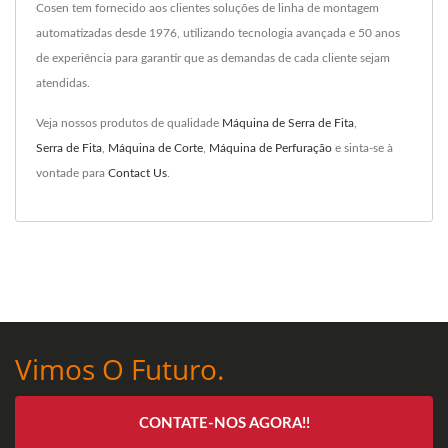
Cosen tem fornecido aos clientes soluções de linha de montagem
automatizadas desde 1976, utilizando tecnologia avançada e 50 anos
de experiência para garantir que as demandas de cada cliente sejam
atendidas.
Veja nossos produtos de qualidade
Máquina de Serra de Fita
,
Serra de Fita
,
Máquina de Corte
,
Máquina de Perfuração
e sinta-se à
vontade para
Contact Us
.
Vimos O Futuro.
CONTATE-NOS AGORA!!