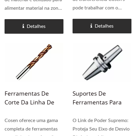
pode trabalhar com o
alimentar material na zona
mecanismo de entrada e
de perfuração e/ou corte.
saída (geralmente uma
Através do sistema de
Detalhes
Detalhes
mesa de rolos motorizada)
alinhamento de material, a
ou uma zona de espera no
peça de trabalho é alinhada
meio. Ele permite que os
perfeitamente...
usuários...
Ferramentas De
Suportes De
Corte Da Linha De
Ferramentas Para
Perfuração De Feixe
Linha De Perfuração
De Feixe.
Cosen oferece uma gama
O Link de Poder Supremo:
completa de ferramentas
Proteja Seu Eixo de Desvio