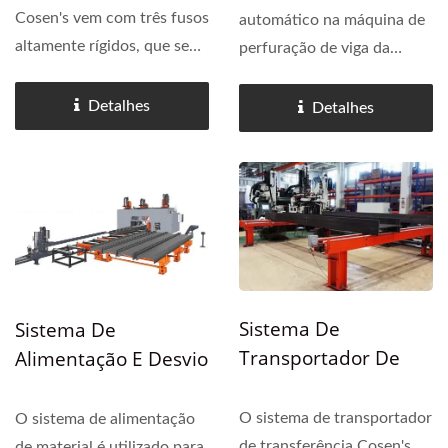
De Feixe
Cosen's vem com três fusos
automático na máquina de
altamente rígidos, que se
perfuração de viga da
movem e trabalham
Cosen's é acionado
simultaneamente para
hidraulicamente e pode ser
Detalhes
Detalhes
proporcionar perfuração,
configurado via tela
roscamento, fresagem e
sensível ao toque HMI. A
marcação eficientes. Com
troca de ferramentas é
trocador...
rápida...
Sistema De
Sistema De
Transportador De
Alimentação E Desvio
Transferência
Da Linha De
Cruzada De Aço
Perfuração De Vigas
O sistema de transportador
O sistema de alimentação
Estrutural
de transferência Cosen's
de material é utilizado para