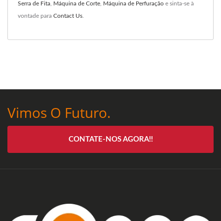
Serra de Fita
,
Máquina de Corte
,
Máquina de Perfuração
e sinta-se à
vontade para
Contact Us
.
Vimos O Futuro.
CONTATE-NOS AGORA!!