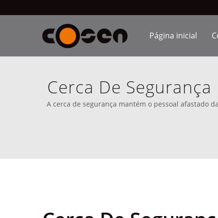
Página inicial
C
Cerca De Segurança 
De Pont
A cerca de segurança mantém o pessoal afastado da 
estão disponíveis para venda em 80 países, inclu