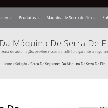
osen
Produtos
Máquina de Serra de Fita
So
Da Máquina De Serra De Fit
a Em Seu Processo De Ma
zona de automação, previne riscos de colisão e garante a seguranç
indo a América do Norte (desde 1989), Cosen desde o início, deixo
melhores do mundo.
Home
/
Solução
/
Cerca De Segurança Da Máquina De Serra De Fita