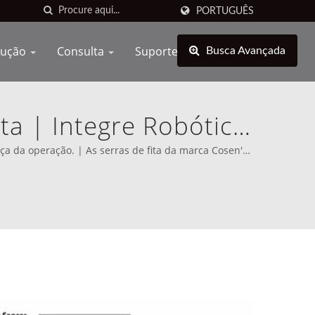
PORTUGUÊS
lução
Consulta
Suporte
Busca Avançada
a | Integre Robótica
nufatura
a da operação. | As serras de fita da marca Cosen's
u clara sua missão de competir diretamente com os