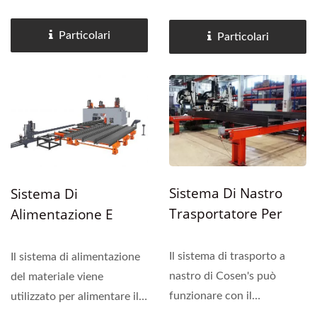
mandrini altamente rigidi,
Cosen's è azionato
che si muovono e lavorano
idraulicamente e può
Particolari
Particolari
simultaneamente per
essere configurato tramite
fornire perforazione,
il touchscreen HMI. Il
filettatura, fresatura e
cambio utensile è rapido e
incisione efficienti....
fluido. La lunghezza...
Sistema Di Nastro
Sistema Di
Trasportatore Per
Alimentazione E
Trasferimento
Scarico Della Linea Di
Trasversale In Acciaio
Perforazione A Travi
Il sistema di trasporto a
Il sistema di alimentazione
Strutturale.
nastro di Cosen's può
del materiale viene
funzionare con il
utilizzato per alimentare il
meccanismo di
materiale nella zona di