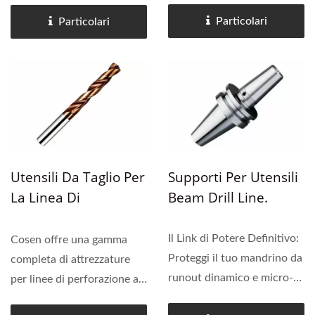
alimentazione e scarico
foratura e/o di taglio.
Particolari
Particolari
(spesso un tavolo rullante
Attraverso il sistema di
motorizzato) o una zona di
allineamento del materiale,
stoccaggio intermedia.
il pezzo viene allineato...
Consente agli utenti...
Utensili Da Taglio Per
Supporti Per Utensili
La Linea Di
Beam Drill Line.
Perforazione A Trave
Il Link di Potere Definitivo:
Cosen offre una gamma
Proteggi il tuo mandrino da
completa di attrezzature
runout dinamico e micro-
per linee di perforazione a
slittamenti Nella
trave, inclusi perforazione,