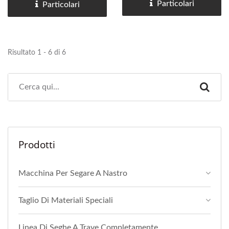
fabbricazione di strutture
fresatura, filettatura,
Particolari
Particolari
in acciaio pesante, il
incisione e smussatura.
portautensile non è solo un
L'uso di un portautensile
consumabile standard—è...
BT40 è versatile nel
Risultato 1 - 6 di 6
adattarsi...
Prodotti
Macchina Per Segare A Nastro
Taglio Di Materiali Speciali
Linea Di Seghe A Trave Completamente