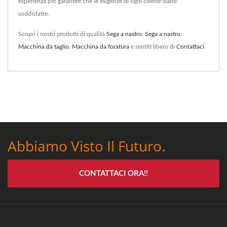
esperienza per garantire che le esigenze di ogni cliente siano
soddisfatte.
Scopri i nostri prodotti di qualità
Sega a nastro
,
Sega a nastro
,
Macchina da taglio
,
Macchina da foratura
e sentiti libero di
Contattaci
.
Abbiamo Visto Il Futuro.
CONTATTACI ORA!!