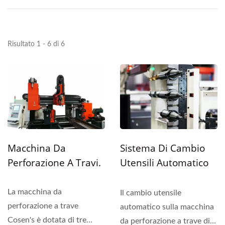
Risultato 1 - 6 di 6
Macchina Da
Sistema Di Cambio
Perforazione A Travi.
Utensili Automatico
Per Linea Di
Perforazione A Trave
La macchina da
Il cambio utensile
perforazione a trave
automatico sulla macchina
Cosen's è dotata di tre
da perforazione a trave di