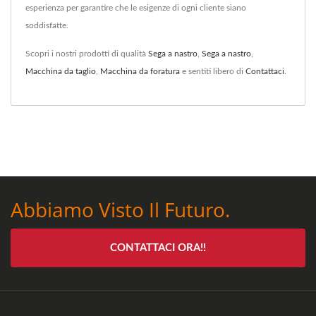
esperienza per garantire che le esigenze di ogni cliente siano
soddisfatte.
Scopri i nostri prodotti di qualità
Sega a nastro
,
Sega a nastro
,
Macchina da taglio
,
Macchina da foratura
e sentiti libero di
Contattaci
.
Abbiamo Visto Il Futuro.
CONTATTACI ORA!!