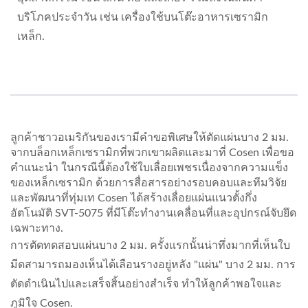
บริโภคประจำวัน เช่น เครื่องใช้บนโต๊ะอาหารเซรามิก
เหล็ก.
ลูกค้าชาวอเมริกันของเรามีคำขอพิเศษให้ตัดแผ่นบาง 2 มม.
จากบล็อกเหล็กเซรามิกที่พวกเขาผลิตและมาที่ Cosen เพื่อขอ
คำแนะนำ ในกรณีนี้ต้องใช้ใบเลื่อยเพชรเนื่องจากความแข็ง
ของเหล็กเซรามิก ด้วยการสื่อสารอย่างรอบคอบและทีมวิจัย
และพัฒนาที่ทุ่มเท Cosen ได้สร้างเลื่อยแผ่นแนวตั้งกึ่ง
อัตโนมัติ SVT-5075 ที่มีโต๊ะทำงานเคลื่อนที่และอุปกรณ์จับยึด
เฉพาะทาง.
การตัดทดสอบแผ่นบาง 2 มม. ครั้งแรกนั้นน่าทึ่งมากที่เห็นใบ
มีดสามารถมองเห็นได้เลือนรางอยู่หลัง "แผ่น" บาง 2 มม. การ
ตัดดำเนินไปและเสร็จสิ้นอย่างสำเร็จ ทำให้ลูกค้าพอใจและ
ภูมิใจ Cosen.