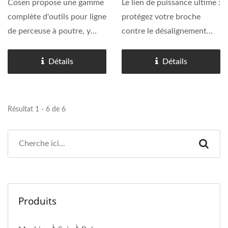
Cosen propose une gamme
Le lien de puissance ultime :
complète d'outils pour ligne
protégez votre broche
de perceuse à poutre, y
contre le désalignement
compris le perçage, le
dynamique et le micro-
fraisage, le taraudage, le
glissement Dans la
Détails
Détails
traçage et le chanfreinage.
fabrication de structures
L'utilisation d'un porte-outil
en acier lourd, le porte-
BT40 est elle-même...
outil n'est pas simplement
Résultat 1 - 6 de 6
un consommable...
Produits