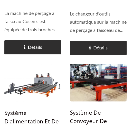
Automatique Pour
Ligne De Perçage À
La machine de perçage à
Le changeur d'outils
Poutre
faisceau Cosen's est
automatique sur la machine
équipée de trois broches
de perçage à faisceau de
très rigides, qui se
Cosen's est actionné
déplacent et fonctionnent
hydrauliquement et peut
Détails
Détails
simultanément pour offrir
être configuré via un écran
un perçage, un taraudage,
tactile HMI. Le changement
un fraisage et un traçage...
d'outil est rapide et fluide....
Système De
Système
Convoyeur De
D'alimentation Et De
Transfert Croisé En
Sortie De Ligne De