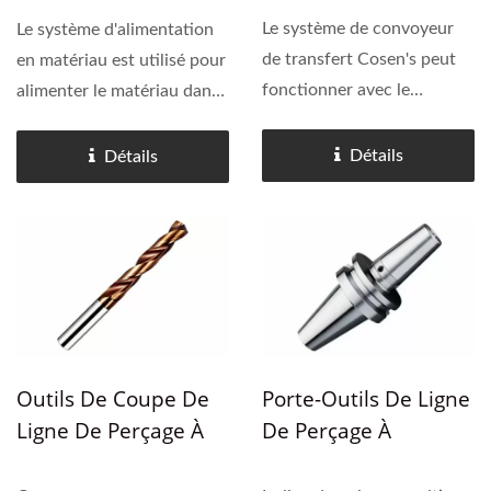
Acier Structurel.
Perçage À Poutre
Le système de convoyeur
Le système d'alimentation
de transfert Cosen's peut
en matériau est utilisé pour
fonctionner avec le
alimenter le matériau dans
mécanisme d'alimentation
la zone de perçage et/ou de
et de décharge (souvent
découpe. Grâce au système
Détails
Détails
une table à rouleaux
d'alignement du matériau,
motorisée) ou une zone de
la pièce à usiner est
mise en attente à mi-
parfaitement...
parcours....
Outils De Coupe De
Porte-Outils De Ligne
Ligne De Perçage À
De Perçage À
Faisceau
Faisceau.