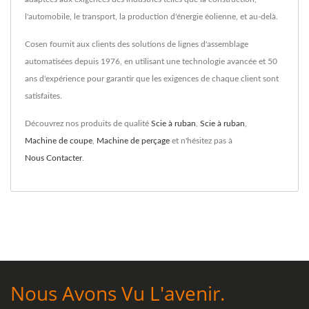
l'automobile, le transport, la production d'énergie éolienne, et au-delà.
Cosen fournit aux clients des solutions de lignes d'assemblage
automatisées depuis 1976, en utilisant une technologie avancée et 50
ans d'expérience pour garantir que les exigences de chaque client sont
satisfaites.
Découvrez nos produits de qualité
Scie à ruban
,
Scie à ruban
,
Machine de coupe
,
Machine de perçage
et n'hésitez pas à
Nous Contacter
.
Nous Avons Vu L'avenir.