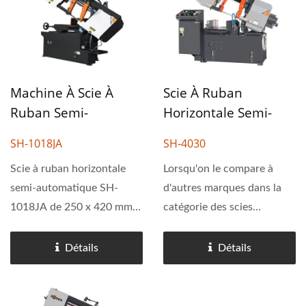
100 mm. Lorsqu'on...
Machine À Scie À
Scie À Ruban
Ruban Semi-
Horizontale Semi-
Automatique De
Automatique De
SH-1018JA
SH-4030
Type Ciseaux De 250
Type Ciseaux 400 X
X 420 Mm.
Scie à ruban horizontale
300 Mm
Lorsqu'on le compare à
semi-automatique SH-
d'autres marques dans la
1018JA de 250 x 420 mm
catégorie des scies
pour usage industriel,
utilitaires de 300 mm,
équipée d'un étau manuel
Cosen 400 x 300 mm Scie à
Détails
Détails
et d'une alimentation
ruban horizontale semi-
hydraulique réglable. C'est
automatique de type
un outil idéal pour les
ciseaux La scie SH-4030 se