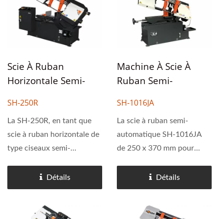
Scie À Ruban
Machine À Scie À
Horizontale Semi-
Ruban Semi-
Automatique De 250
Automatique
SH-250R
SH-1016JA
Mm.
Horizontale De Type
La SH-250R, en tant que
Ciseaux En Métal 250
La scie à ruban semi-
scie à ruban horizontale de
automatique SH-1016JA
X 370mm
type ciseaux semi-
de 250 x 370 mm pour
automatique de 250 mm,
usage industriel est équipée
offre un temps de coupe
d'un étau manuel et d'une
Détails
Détails
efficace de 55 secondes par
alimentation hydraulique
coupe pour de l'acier au
réglable. C'est une machine
carbone moyen rond de
idéale pour les petits...