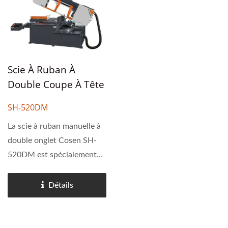
petites...
distingue par sa structure...
Scie À Ruban À
Double Coupe À Tête
Pivotante Semi-
SH-520DM
Automatique De 250
X 520 Mm
La scie à ruban manuelle à
double onglet Cosen SH-
520DM est spécialement
conçue pour la découpe
d'acier structurel. Avec la
Détails
capacité de pivoter de 60
degrés dans les deux
directions, cette machine...