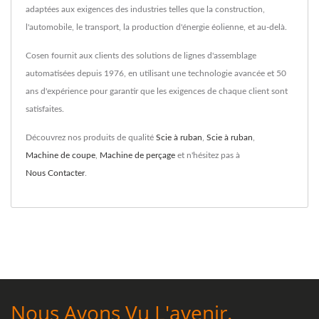
adaptées aux exigences des industries telles que la construction,
l'automobile, le transport, la production d'énergie éolienne, et au-delà.
Cosen fournit aux clients des solutions de lignes d'assemblage
automatisées depuis 1976, en utilisant une technologie avancée et 50
ans d'expérience pour garantir que les exigences de chaque client sont
satisfaites.
Découvrez nos produits de qualité
Scie à ruban
,
Scie à ruban
,
Machine de coupe
,
Machine de perçage
et n'hésitez pas à
Nous Contacter
.
Nous Avons Vu L'avenir.