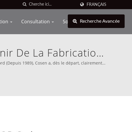
FRANÇAIS
tion
Consultation
Soutien
Recherche Avancée
enir De La Fabrication
 Haute Précision Pour
d (Depuis 1989), Cosen a, dès le départ, clairement
de.