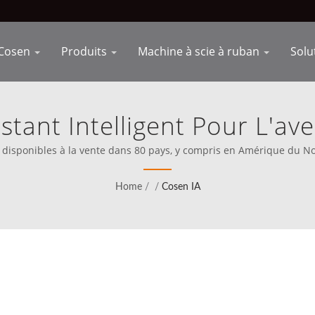
Cosen
Produits
Machine à scie à ruban
Solu
stant Intelligent Pour L'av
ement D'automatisation De
disponibles à la vente dans 80 pays, y compris en Amérique du Nor
fini sa mission de rivaliser directement avec les meilleurs au mon
Une Fabrication Efficace
Home
/
/
Cosen IA