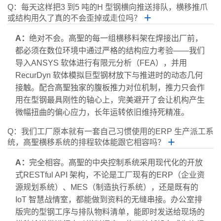
Q：每天这样把3 到5 吨的H 型钢横向推送排队，横移推爪
或结构用久了真的不会歪掉或走位吗？
＋
A：
绝对不会。高聖的每一组横移料架在焊接出厂前，
都必须在数位环境中通过严格的结构应力考验——我们
导入ANSYS 软体进行有限元分析（FEA），并用
RecurDyn 软体模拟巨型钢材放下与推进时的动态几何
接触。配合高聖独家的腹板推力对位机制，推力只会作
用在型钢最具刚性的轴心上，完美避开了会让机构产生
微幅扭曲的偏心应力，长年运转依旧维持死精准。
Q：我们工厂原本就有一套自己习惯使用的ERP 生产派工系
统，高聖横移系统的排程软体能跟它相容吗？
＋
A：
完全相容。高聖的中央控制系统采用现代化的开放
式RESTful API 架构，不论是工厂现有的ERP（企业资
源规划系统）、MES（制造执行系统），还是既有的
IoT 智慧战情室，都能做到资料的无缝串接。办公室排
版完的型钢工序与排队物料清单，能即时发送给现场的