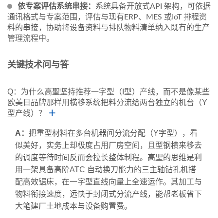
依专案评估系统串接：
系统具备开放式API 架构，可依据
通讯格式与专案范围，评估与现有ERP、MES 或IoT 排程资
料的串接，协助将设备资料与排队物料清单纳入既有的生产
管理流程中。
关键技术问与答
Q：为什么高聖坚持推荐一字型（I型）产线，而不是像某些
欧美日品牌那样用横移系统把料分流给两台独立的机台（Y
型产线）？
＋
A：
把重型材料在多台机器间分流分配（Y字型），看
似美好，实务上却极度占用厂房空间，且型钢横来移去
的调度等待时间反而会拉长整体制程。高聖的思维是利
用一架具备高阶ATC 自动换刀能力的三主轴钻孔机搭
配高效锯床，在一字型直线向量上全速运作。其加工与
物料衔接速度，远快于封闭式分流产线，能帮老板省下
大笔建厂土地成本与设备购置费。