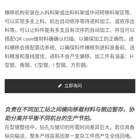
横移机构安装在入料料架或出料料架或中间转移料架区等、
可以实现多支上料、机台自动依序等待进料加工、或依序出
料等。可以让料件能有多支且有次序的自动加工、并且可以
搭配QR code做材料确确认扫描、以确保加工的正确性。进
料横移会搭配靠边系统、以确保料件横移到进料准备前、送
料精准和直线度佳、进料不会产生偏移。加工件有涵盖：H
型钢、角钢、C型钢、I 型钢、方形钢。
立即询问
负责在不同加工站之间横向移载材料与侧边暂存，协
助分离并平衡不同机台的生产节拍。
在型钢整线中，钻孔与锯切的所需时间差异巨大。若仅具备
纵向输送，整条产线容易因单一复杂工件而产生全线回堵。