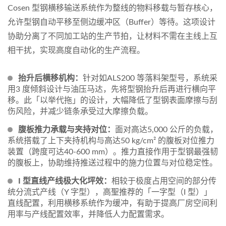
Cosen 型钢横移输送系统作为整线的物料移载与暂存核心，
允许型钢自动平移至侧边缓冲区（Buffer）等待。这项设计
协助分离了不同加工站的生产节拍，让材料不需在主线上互
相干扰，实现高度自动化的生产流程。
抬升后横移机构：
针对如ALS200 等落料架型号，系统采
用3 度倾斜设计与油压马达，先将型钢抬升后再进行横向平
移。此「以举代拖」的设计，大幅降低了型钢表面摩擦与刮
伤风险，并减少链条承受过大摩擦负载。
腹板推力承载与夹持对位：
面对高达5,000 公斤的负载，
系统搭载了上下夹持机构与高达50 kg/cm² 的腹板对位推力
装置（跨度可达40-600 mm）。推力直接作用于型钢最强韧
的腹板上，协助维持推送过程中的施力位置与对位稳定性。
I 型直线产线极大化坪效：
相较于极度占用空间的部分传
统分流式产线（Y 字型），高聖推荐的「一字型（I 型）」
直线配置，利用横移系统作为缓冲，有助于提高厂房空间利
用率与产线配置效率，并降低人力配置需求。