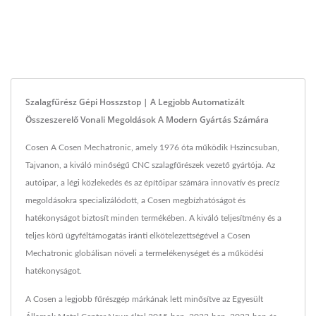
Szalagfűrész Gépi Hosszstop | A Legjobb Automatizált
Összeszerelő Vonali Megoldások A Modern Gyártás Számára
Cosen A Cosen Mechatronic, amely 1976 óta működik Hszincsuban,
Tajvanon, a kiváló minőségű CNC szalagfűrészek vezető gyártója. Az
autóipar, a légi közlekedés és az építőipar számára innovatív és precíz
megoldásokra specializálódott, a Cosen megbízhatóságot és
hatékonyságot biztosít minden termékében. A kiváló teljesítmény és a
teljes körű ügyféltámogatás iránti elkötelezettségével a Cosen
Mechatronic globálisan növeli a termelékenységet és a működési
hatékonyságot.
A Cosen a legjobb fűrészgép márkának lett minősítve az Egyesült