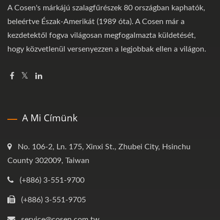
A Cosen's márkájú szalagfűrészek 80 országban kaphatók,
beleértve Észak-Amerikát (1989 óta). A Cosen már a
kezdetektől fogva világosan megfogalmazta küldetését,
hogy közvetlenül versenyezzen a legjobbak ellen a világon.
A Mi Címünk
No. 106-2, Ln. 175, Xinxi St., Zhubei City, Hsinchu
County 302009, Taiwan
(+886) 3-551-9700
(+886) 3-551-9705
service@cosen.com.tw