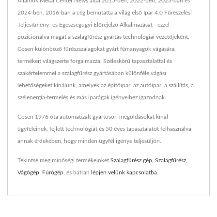
Államok Metal Center News által 2015-ben, 2022-ben, 2023-ban és
2024-ben. 2016-ban a cég bemutatta a világ első Ipar 4.0 Fűrészelési
Teljesítmény- és Egészségügyi Előrejelző Alkalmazását - ezzel
pozicionálva magát a szalagfűrész gyártás technológiai vezetőjeként.
Cosen különböző fűrészszalagokat gyárt fémanyagok vágására,
termékeit világszerte forgalmazza. Széleskörű tapasztalattal és
szakértelemmel a szalagfűrész gyártásában különféle vágási
lehetőségeket kínálunk, amelyek az építőipar, az autóipar, a szállítás, a
szélenergia-termelés és más iparágak igényeihez igazodnak.
Cosen 1976 óta automatizált gyártósori megoldásokat kínál
ügyfeleinek, fejlett technológiát és 50 éves tapasztalatot felhasználva
annak érdekében, hogy minden ügyfél igénye teljesüljön.
Tekintse meg minőségi termékeinket
Szalagfűrész gép
,
Szalagfűrész
,
Vágógép
,
Fúrógép
, és bátran
lépjen velünk kapcsolatba
.