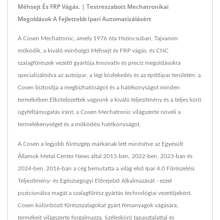
Méhsejt És FRP Vágás. | Testreszabott Mechatronikai
Megoldások A Fejlettebb Ipari Automatizálásért
A Cosen Mechatronic, amely 1976 óta Hszincsuban, Tajvanon
működik, a kiváló minőségű Méhsejt és FRP vágás. és CNC
szalagfűrészek vezető gyártója.Innovatív és precíz megoldásokra
specializálódva az autóipar, a légi közlekedés és az építőipar területén, a
Cosen biztosítja a megbízhatóságot és a hatékonyságot minden
termékében.Elkötelezettek vagyunk a kiváló teljesítmény és a teljes körű
ügyféltámogatás iránt, a Cosen Mechatronic világszerte növeli a
termelékenységet és a működési hatékonyságot.
A Cosen a legjobb fűrészgép márkának lett minősítve az Egyesült
Államok Metal Center News által 2015-ben, 2022-ben, 2023-ban és
2024-ben. 2016-ban a cég bemutatta a világ első Ipar 4.0 Fűrészelési
Teljesítmény- és Egészségügyi Előrejelző Alkalmazását - ezzel
pozicionálva magát a szalagfűrész gyártás technológiai vezetőjeként.
Cosen különböző fűrészszalagokat gyárt fémanyagok vágására,
termékeit világszerte forgalmazza. Széleskörű tapasztalattal és