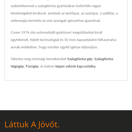
szakértelemmel a szalagfűrész gyártásában különféle vágási
lehetőségeket kínálunk, amelyek az építőipar, az autóipar, a szállítás, a
szélenergia-termelés és más iparágak igényeihez igazodnak.
Cosen 1976 óta automatizált gyártósori megoldásokat kínál
ügyfeleinek, fejlett technológiát és 50 éves tapasztalatot felhasználva
annak érdekében, hogy minden ügyfél igénye teljesüljön.
Tekintse meg minőségi termékeinket
Szalagfűrész gép
,
Szalagfűrész
,
Vágógép
,
Fúrógép
, és bátran
lépjen velünk kapcsolatba
.
Láttuk A Jövőt.