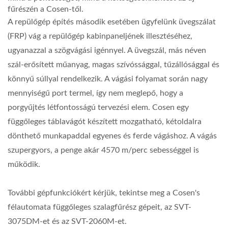
fűrészén a Cosen-től.
A repülőgép építés második esetében ügyfelünk üvegszálat
(FRP) vág a repülőgép kabinpaneljének illesztéséhez,
ugyanazzal a szögvágási igénnyel. A üvegszál, más néven
szál-erősített műanyag, magas szívóssággal, tűzállósággal és
könnyű súllyal rendelkezik. A vágási folyamat során nagy
mennyiségű port termel, így nem meglepő, hogy a
porgyűjtés létfontosságú tervezési elem. Cosen egy
függőleges táblavágót készített mozgatható, kétoldalra
dönthető munkapaddal egyenes és ferde vágáshoz. A vágás
szupergyors, a penge akár 4570 m/perc sebességgel is
működik.
További gépfunkciókért kérjük, tekintse meg a Cosen's
félautomata függőleges szalagfűrész gépeit, az SVT-
3075DM-et és az SVT-2060M-et.