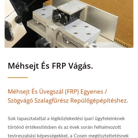
Méhsejt És FRP Vágás.
Méhsejt És Üvegszál (FRP) Egyenes /
Szögvágó Szalagfűrész Repülőgépépítéshez.
Sok tapasztalattal a légiközlekedési ipari ügyfeleinknek
történő értékesítésben és az évek során felhalmozott
testreszabási képességekkel, a Cosen megtiszteltetésnek