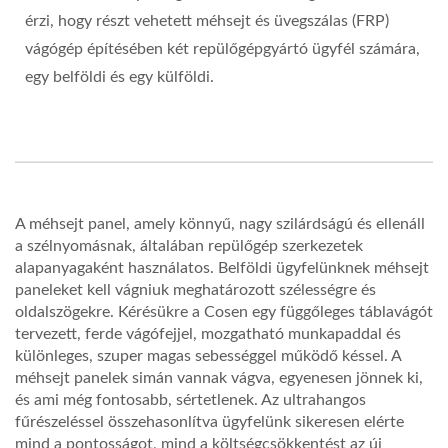
érzi, hogy részt vehetett méhsejt és üvegszálas (FRP)
vágógép építésében két repülőgépgyártó ügyfél számára,
egy belföldi és egy külföldi.
A méhsejt panel, amely könnyű, nagy szilárdságú és ellenáll
a szélnyomásnak, általában repülőgép szerkezetek
alapanyagaként használatos. Belföldi ügyfelünknek méhsejt
paneleket kell vágniuk meghatározott szélességre és
oldalszögekre. Kérésükre a Cosen egy függőleges táblavágót
tervezett, ferde vágófejjel, mozgatható munkapaddal és
különleges, szuper magas sebességgel működő késsel. A
méhsejt panelek simán vannak vágva, egyenesen jönnek ki,
és ami még fontosabb, sértetlenek. Az ultrahangos
fűrészeléssel összehasonlítva ügyfelünk sikeresen elérte
mind a pontosságot, mind a költségcsökkentést az új