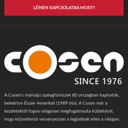
LÉPJEN KAPCSOLATBA MOST!!
A Cosen's márkájú szalagfűrészek 80 országban kaphatók,
beleértve Észak-Amerikát (1989 óta). A Cosen már a
kezdetektől fogva világosan megfogalmazta küldetését,
hogy közvetlenül versenyezzen a legjobbak ellen a világon.