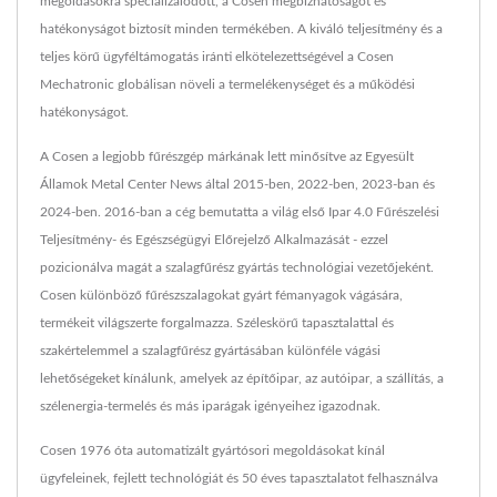
megoldásokra specializálódott, a Cosen megbízhatóságot és
hatékonyságot biztosít minden termékében. A kiváló teljesítmény és a
teljes körű ügyféltámogatás iránti elkötelezettségével a Cosen
Mechatronic globálisan növeli a termelékenységet és a működési
hatékonyságot.
A Cosen a legjobb fűrészgép márkának lett minősítve az Egyesült
Államok Metal Center News által 2015-ben, 2022-ben, 2023-ban és
2024-ben. 2016-ban a cég bemutatta a világ első Ipar 4.0 Fűrészelési
Teljesítmény- és Egészségügyi Előrejelző Alkalmazását - ezzel
pozicionálva magát a szalagfűrész gyártás technológiai vezetőjeként.
Cosen különböző fűrészszalagokat gyárt fémanyagok vágására,
termékeit világszerte forgalmazza. Széleskörű tapasztalattal és
szakértelemmel a szalagfűrész gyártásában különféle vágási
lehetőségeket kínálunk, amelyek az építőipar, az autóipar, a szállítás, a
szélenergia-termelés és más iparágak igényeihez igazodnak.
Cosen 1976 óta automatizált gyártósori megoldásokat kínál
ügyfeleinek, fejlett technológiát és 50 éves tapasztalatot felhasználva