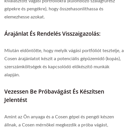
kiválasztott vágási portfóliókra (különböző szalagfűrész
gépekre és pengékre), hogy összehasonlíthassa és
elemezhesse azokat.
Árajánlat És Rendelés Visszaigazolás:
Miután eldöntötte, hogy melyik vágási portfóliót tesztelje, a
Cosen árajánlatot készít a potenciális gépüzemidő (kopás),
szerszámköltségek és kapcsolódó előkészítő munkák
alapján.
Vezessen Be Próbavágást És Készítsen
Jelentést
Amint az Ön anyaga és a Cosen gépei és pengéi készen
állnak, a Cosen mérnökei megkezdik a próba vágást,