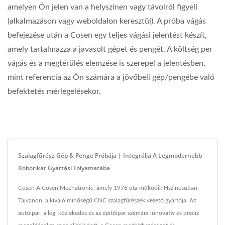
amelyen Ön jelen van a helyszínen vagy távolról figyeli
(alkalmazáson vagy weboldalon keresztül). A próba vágás
befejezése után a Cosen egy teljes vágási jelentést készít,
amely tartalmazza a javasolt gépet és pengét. A költség per
vágás és a megtérülés elemzése is szerepel a jelentésben,
mint referencia az Ön számára a jövőbeli gép/pengébe való
befektetés mérlegelésekor.
Szalagfűrész Gép & Penge Próbája | Integrálja A Legmodernebb
Robotikát Gyártási Folyamatába
Cosen A Cosen Mechatronic, amely 1976 óta működik Hszincsuban,
Tajvanon, a kiváló minőségű CNC szalagfűrészek vezető gyártója. Az
autóipar, a légi közlekedés és az építőipar számára innovatív és precíz