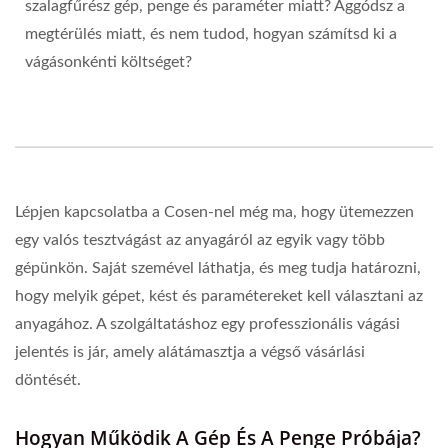
szalagfűrész gép, penge és paraméter miatt? Aggódsz a
megtérülés miatt, és nem tudod, hogyan számítsd ki a
vágásonkénti költséget?
Lépjen kapcsolatba a Cosen-nel még ma, hogy ütemezzen
egy valós tesztvágást az anyagáról az egyik vagy több
gépünkön. Saját szemével láthatja, és meg tudja határozni,
hogy melyik gépet, kést és paramétereket kell választani az
anyagához. A szolgáltatáshoz egy professzionális vágási
jelentés is jár, amely alátámasztja a végső vásárlási
döntését.
Hogyan Működik A Gép És A Penge Próbája?