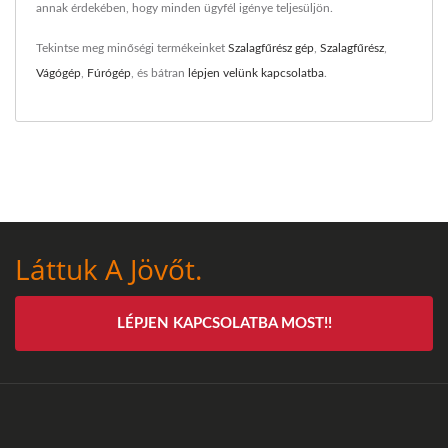
annak érdekében, hogy minden ügyfél igénye teljesüljön.
Tekintse meg minőségi termékeinket
Szalagfűrész gép
,
Szalagfűrész
,
Vágógép
,
Fúrógép
, és bátran
lépjen velünk kapcsolatba
.
Láttuk A Jövőt.
LÉPJEN KAPCSOLATBA MOST!!