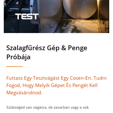
Szalagfűrész Gép & Penge
Próbája
Futtass Egy Tesztvágást Egy Cosen-En. Tudni
Fogod, Hogy Melyik Gépet És Pengét Kell
Megvásárolnod.
Szükséged van vágásra, de zavarban vagy a sok