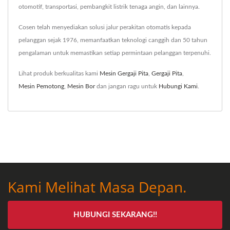
otomotif, transportasi, pembangkit listrik tenaga angin, dan lainnya.
Cosen telah menyediakan solusi jalur perakitan otomatis kepada
pelanggan sejak 1976, memanfaatkan teknologi canggih dan 50 tahun
pengalaman untuk memastikan setiap permintaan pelanggan terpenuhi.
Lihat produk berkualitas kami
Mesin Gergaji Pita
,
Gergaji Pita
,
Mesin Pemotong
,
Mesin Bor
dan jangan ragu untuk
Hubungi Kami
.
Kami Melihat Masa Depan.
HUBUNGI SEKARANG!!