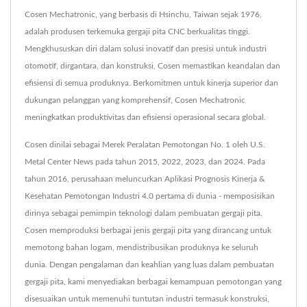
Cosen Mechatronic, yang berbasis di Hsinchu, Taiwan sejak 1976,
adalah produsen terkemuka gergaji pita CNC berkualitas tinggi.
Mengkhususkan diri dalam solusi inovatif dan presisi untuk industri
otomotif, dirgantara, dan konstruksi, Cosen memastikan keandalan dan
efisiensi di semua produknya. Berkomitmen untuk kinerja superior dan
dukungan pelanggan yang komprehensif, Cosen Mechatronic
meningkatkan produktivitas dan efisiensi operasional secara global.
Cosen dinilai sebagai Merek Peralatan Pemotongan No. 1 oleh U.S.
Metal Center News pada tahun 2015, 2022, 2023, dan 2024. Pada
tahun 2016, perusahaan meluncurkan Aplikasi Prognosis Kinerja &
Kesehatan Pemotongan Industri 4.0 pertama di dunia - memposisikan
dirinya sebagai pemimpin teknologi dalam pembuatan gergaji pita.
Cosen memproduksi berbagai jenis gergaji pita yang dirancang untuk
memotong bahan logam, mendistribusikan produknya ke seluruh
dunia. Dengan pengalaman dan keahlian yang luas dalam pembuatan
gergaji pita, kami menyediakan berbagai kemampuan pemotongan yang
disesuaikan untuk memenuhi tuntutan industri termasuk konstruksi,