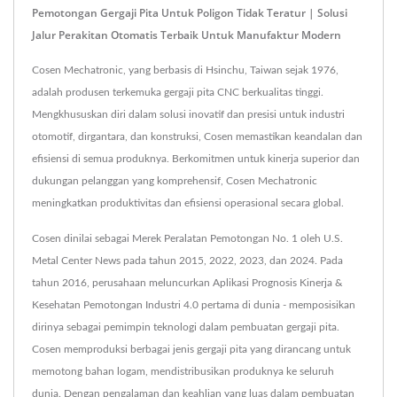
Pemotongan Gergaji Pita Untuk Poligon Tidak Teratur | Solusi
Jalur Perakitan Otomatis Terbaik Untuk Manufaktur Modern
Cosen Mechatronic, yang berbasis di Hsinchu, Taiwan sejak 1976,
adalah produsen terkemuka gergaji pita CNC berkualitas tinggi.
Mengkhususkan diri dalam solusi inovatif dan presisi untuk industri
otomotif, dirgantara, dan konstruksi, Cosen memastikan keandalan dan
efisiensi di semua produknya. Berkomitmen untuk kinerja superior dan
dukungan pelanggan yang komprehensif, Cosen Mechatronic
meningkatkan produktivitas dan efisiensi operasional secara global.
Cosen dinilai sebagai Merek Peralatan Pemotongan No. 1 oleh U.S.
Metal Center News pada tahun 2015, 2022, 2023, dan 2024. Pada
tahun 2016, perusahaan meluncurkan Aplikasi Prognosis Kinerja &
Kesehatan Pemotongan Industri 4.0 pertama di dunia - memposisikan
dirinya sebagai pemimpin teknologi dalam pembuatan gergaji pita.
Cosen memproduksi berbagai jenis gergaji pita yang dirancang untuk
memotong bahan logam, mendistribusikan produknya ke seluruh
dunia. Dengan pengalaman dan keahlian yang luas dalam pembuatan