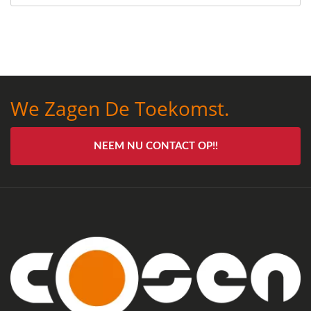
We Zagen De Toekomst.
NEEM NU CONTACT OP!!