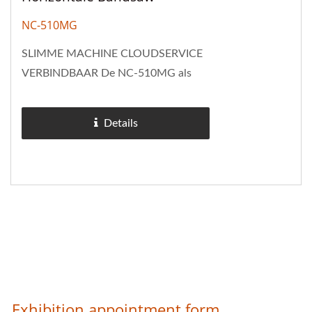
NC-510MG
SLIMME MACHINE CLOUDSERVICE
VERBINDBAAR De NC-510MG als
een zware, volledig automatische
verstekzaag is ideaal voor
Details
projectmatige engineering,
machinewerkplaatsen,...