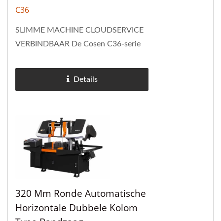
C36
SLIMME MACHINE CLOUDSERVICE
VERBINDBAAR De Cosen C36-serie
volledig afgesloten dubbele kolom
bandzagen zijn uitgerust met het
Details
Smart NC+ intelligente
besturingssysteem,...
320 Mm Ronde Automatische
Horizontale Dubbele Kolom