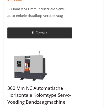
330mm x 500mm Industriële Semi-
auto enkele draaikop verstekzaag
heeft een grote capaciteit en een
compacte machine die relatief weinig
Details
ruimte nodig heeft...
360 Mm NC Automatische
Horizontale Kolomtype Servo-
Voeding Bandzaagmachine