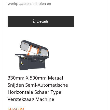
werkplaatsen, scholen en
veldreparatiewerk. De MH-1018JA
wordt veel gebruikt in technische
Details
scholen, kleine
fabricagewerkplaatsen,...
330mm X 500mm Metaal
Snijden Semi-Automatische
Horizontale Schaar Type
Verstekzaag Machine
SH-500M