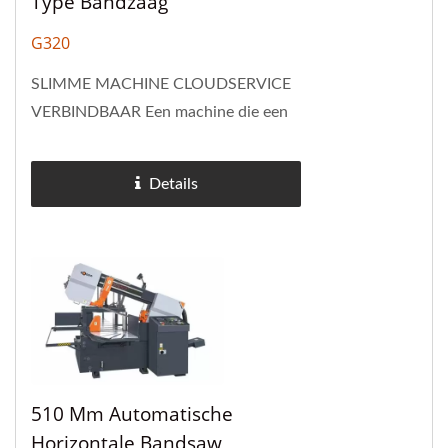
Type Bandzaag
G320
SLIMME MACHINE CLOUDSERVICE
VERBINDBAAR Een machine die een
“standaardkeuze” is geworden in heel
Europa De G320 is een van de meest
Details
gevestigde en best...
510 Mm Automatische
Horizontale Bandsaw