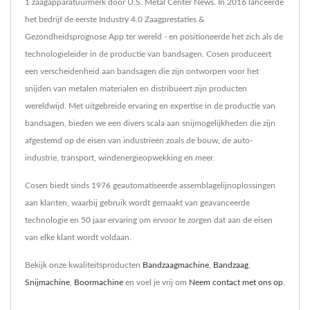
1 zaagapparatuurmerk door U.S. Metal Center News. In 2016 lanceerde
het bedrijf de eerste Industry 4.0 Zaagprestaties &
Gezondheidsprognose App ter wereld - en positioneerde het zich als de
technologieleider in de productie van bandsagen. Cosen produceert
een verscheidenheid aan bandsagen die zijn ontworpen voor het
snijden van metalen materialen en distribueert zijn producten
wereldwijd. Met uitgebreide ervaring en expertise in de productie van
bandsagen, bieden we een divers scala aan snijmogelijkheden die zijn
afgestemd op de eisen van industrieën zoals de bouw, de auto-
industrie, transport, windenergieopwekking en meer.
Cosen biedt sinds 1976 geautomatiseerde assemblagelijnoplossingen
aan klanten, waarbij gebruik wordt gemaakt van geavanceerde
technologie en 50 jaar ervaring om ervoor te zorgen dat aan de eisen
van elke klant wordt voldaan.
Bekijk onze kwaliteitsproducten
Bandzaagmachine
,
Bandzaag
,
Snijmachine
,
Boormachine
en voel je vrij om
Neem contact met ons op
.