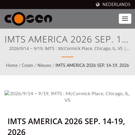
NEDERLANDS
IMTS AMERICA 2026 SEP. 14-
19, 2026 | Topoplossingen
2026/9/14 ~ 9/19, IMTS : McCormick Place, Chicago, IL, VS |
Cosen's merkbandzaag is beschikbaar voor verkoop in 80
Voor Geautomatiseerde
landen, waaronder Noord-Amerika (Sinds 1989), Cosen heeft
Home
/
Cosen
/
Nieuws
/
IMTS AMERICA 2026 SEP. 14-19, 2026
vanaf het begin zijn missie duidelijk gesteld om rechtstreeks
Assemblagelijnen Voor
te concurreren met de besten ter wereld.
Moderne Productie
IMTS AMERICA 2026 SEP. 14-19,
2026