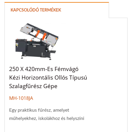
KAPCSOLÓDÓ TERMÉKEK
250 X 420mm-Es Fémvágó
Kézi Horizontális Ollós Típusú
Szalagfűrész Gépe
MH-1018JA
Egy praktikus fűrész, amelyet
műhelyekhez, iskolákhoz és helyszíni
javításokhoz terveztek. A MH-1018JA