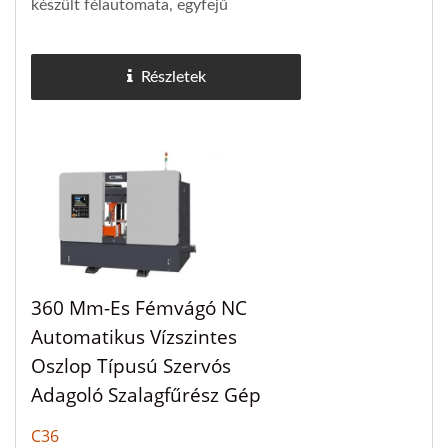
készült félautomata, egyfejű
forgófejes gérvágó fűrész nagy
kapacitással és kompakt mérettel
Részletek
rendelkezik,...
360 Mm-Es Fémvágó NC
Automatikus Vízszintes
Oszlop Típusú Szervós
Adagoló Szalagfűrész Gép
C36