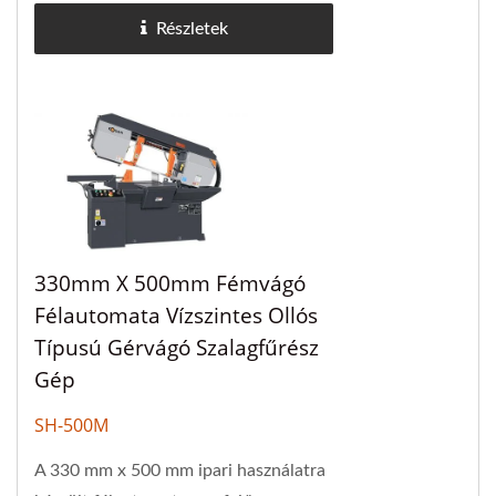
széles körben használják technikai
Részletek
iskolákban,...
330mm X 500mm Fémvágó
Félautomata Vízszintes Ollós
Típusú Gérvágó Szalagfűrész
Gép
SH-500M
A 330 mm x 500 mm ipari használatra