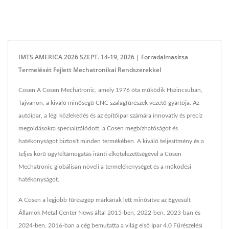
IMTS AMERICA 2026 SZEPT. 14-19, 2026 | Forradalmasítsa
Termelését Fejlett Mechatronikai Rendszerekkel
Cosen A Cosen Mechatronic, amely 1976 óta működik Hszincsuban,
Tajvanon, a kiváló minőségű CNC szalagfűrészek vezető gyártója. Az
autóipar, a légi közlekedés és az építőipar számára innovatív és precíz
megoldásokra specializálódott, a Cosen megbízhatóságot és
hatékonyságot biztosít minden termékében. A kiváló teljesítmény és a
teljes körű ügyféltámogatás iránti elkötelezettségével a Cosen
Mechatronic globálisan növeli a termelékenységet és a működési
hatékonyságot.
A Cosen a legjobb fűrészgép márkának lett minősítve az Egyesült
Államok Metal Center News által 2015-ben, 2022-ben, 2023-ban és
2024-ben. 2016-ban a cég bemutatta a világ első Ipar 4.0 Fűrészelési