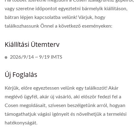
Ha többet szeretne megtudni a Cosen szalagfűrész gépeiről,
vagy szeretne időpontot egyeztetni bármelyik kiállításon,
bátran lépjen kapcsolatba velünk! Várjuk, hogy
találkozhassunk Önnel a következő eseményeken:
Kiállítási Ütemterv
2026/9/14 ~ 9/19 IMTS
Új Foglalás
Kérjük, előre egyeztessen velünk egy találkozót! Akár
meglévő ügyfél, akár új vásárló, aki először fedezi fel a
Cosen megoldásait, szívesen beszélgetünk arról, hogyan
támogathatjuk vágási igényeit és növelhetjük a termelési
hatékonyságát.