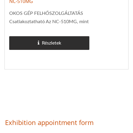
NC-510MG
OKOS GÉP FELHŐSZOLGÁLTATÁS
Csatlakoztatható Az NC-510MG, mint
egy nehéz igénybevételű, teljesen
automatikus gérvágó szalagfűrész,
Részletek
ideális...