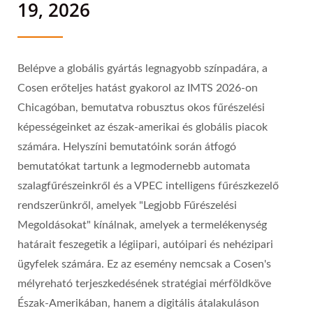
19, 2026
Belépve a globális gyártás legnagyobb színpadára, a
Cosen erőteljes hatást gyakorol az IMTS 2026-on
Chicagóban, bemutatva robusztus okos fűrészelési
képességeinket az észak-amerikai és globális piacok
számára. Helyszíni bemutatóink során átfogó
bemutatókat tartunk a legmodernebb automata
szalagfűrészeinkről és a VPEC intelligens fűrészkezelő
rendszerünkről, amelyek "Legjobb Fűrészelési
Megoldásokat" kínálnak, amelyek a termelékenység
határait feszegetik a légiipari, autóipari és nehézipari
ügyfelek számára. Ez az esemény nemcsak a Cosen's
mélyreható terjeszkedésének stratégiai mérföldköve
Észak-Amerikában, hanem a digitális átalakuláson