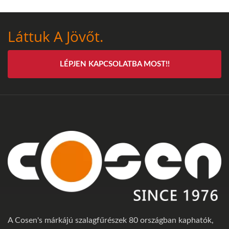
Láttuk A Jövőt.
LÉPJEN KAPCSOLATBA MOST!!
A Cosen's márkájú szalagfűrészek 80 országban kaphatók,