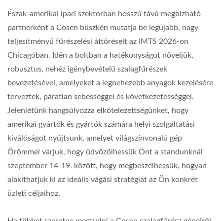
Észak-amerikai ipari szektorban hosszú távú megbízható
partnerként a Cosen büszkén mutatja be legújabb, nagy
teljesítményű fűrészelési áttöréseit az IMTS 2026-on
Chicagóban. Idén a boltban a hatékonyságot növeljük,
robusztus, nehéz igénybevételű szalagfűrészek
bevezetésével, amelyeket a legnehezebb anyagok kezelésére
terveztek, páratlan sebességgel és következetességgel.
Jelenlétünk hangsúlyozza elkötelezettségünket, hogy
amerikai gyártók és gyártók számára helyi szolgáltatási
kiválóságot nyújtsunk, amelyet világszínvonalú gép
Örömmel várjuk, hogy üdvözölhessük Önt a standunknál
szeptember 14-19. között, hogy megbeszélhessük, hogyan
alakíthatjuk ki az ideális vágási stratégiát az Ön konkrét
üzleti céljaihoz.