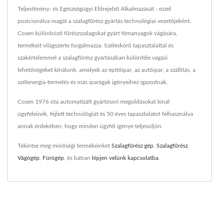
Teljesítmény- és Egészségügyi Előrejelző Alkalmazását - ezzel
pozicionálva magát a szalagfűrész gyártás technológiai vezetőjeként.
Cosen különböző fűrészszalagokat gyárt fémanyagok vágására,
termékeit világszerte forgalmazza. Széleskörű tapasztalattal és
szakértelemmel a szalagfűrész gyártásában különféle vágási
lehetőségeket kínálunk, amelyek az építőipar, az autóipar, a szállítás, a
szélenergia-termelés és más iparágak igényeihez igazodnak.
Cosen 1976 óta automatizált gyártósori megoldásokat kínál
ügyfeleinek, fejlett technológiát és 50 éves tapasztalatot felhasználva
annak érdekében, hogy minden ügyfél igénye teljesüljön.
Tekintse meg minőségi termékeinket
Szalagfűrész gép
,
Szalagfűrész
,
Vágógép
,
Fúrógép
, és bátran
lépjen velünk kapcsolatba
.