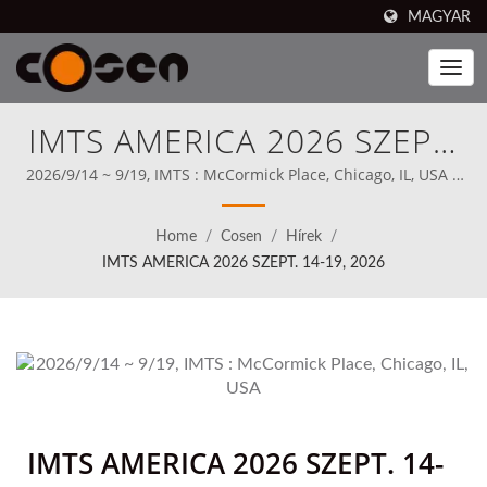
MAGYAR
IMTS AMERICA 2026 SZEPT.
14-19, 2026 | A Legjobb
2026/9/14 ~ 9/19, IMTS : McCormick Place, Chicago, IL, USA |
Cosen's márkájú szalagfűrészek 80 országban kaphatók,
Automatizált Összeszerelő
beleértve Észak-Amerikát (1989 óta), a Cosen már a
Home
/
Cosen
/
Hírek
/
kezdetektől fogva világos küldetésként tűzte ki célul, hogy
Vonali Megoldások A
IMTS AMERICA 2026 SZEPT. 14-19, 2026
közvetlenül versenyezzen a legjobbak ellen.
Modern Gyártás Számára
IMTS AMERICA 2026 SZEPT. 14-