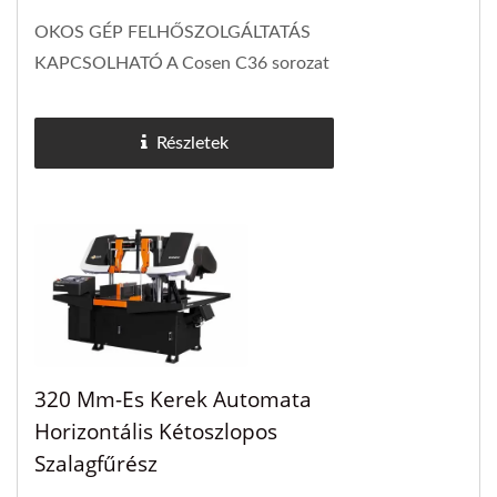
OKOS GÉP FELHŐSZOLGÁLTATÁS
KAPCSOLHATÓ A Cosen C36 sorozat
teljesen zárt, dupla oszlopos
szalagfűrészei a Smart NC+ intelligens
Részletek
vezérlőrendszerrel...
320 Mm-Es Kerek Automata
Horizontális Kétoszlopos
Szalagfűrész