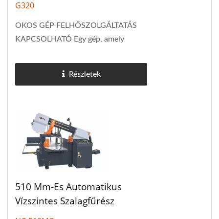
G320
OKOS GÉP FELHŐSZOLGÁLTATÁS
KAPCSOLHATÓ Egy gép, amely
Európa-szerte „standard választássá”
vált. A G320 a Cosen
Részletek
legmeghatározóbb és legjobban...
510 Mm-Es Automatikus
Vízszintes Szalagfűrész