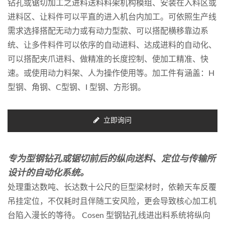
钻孔或锯切加工之进料送料料架机构模组、安装在入料区或
进料区、让料件可以平直的进入机台内加工。可依照生产线
需求选择搭配无动力或有动力型款、可以搭配横移靠边系
统、让多件料件可以依序的自动进料、达成进料的自动化、
可以搭配夹爪进料、做精准的长度控制、使加工精准、快
速。或使用动力料架、人为操作使用等。加工件有涵盖：H
型钢、角钢、C型钢、I 型钢、方形钢。
立即询问
专为型钢钻孔或锯切前后的纵向送料、定位与传输所
设计的自动化系统。
处理重达数吨、长达数十公尺的巨型梁材时，依赖天车反覆
吊挂定位，不仅耗时且伴随工安风险，更会导致核心加工机
台陷入漫长的等待。 Cosen 型钢钻孔线进出料系统将纵向