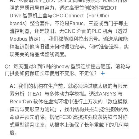
A：
老板请完全放心，这正是高聖的强项。系统具备极
强的异质讯号包容力，透过高聖首创的外挂式IOT
Drive 智慧机上盒与CPC-Connect（For Other
brands）整合套件，不论是Fanuc、三菱或西门子等主
流控制器，还是较旧、无CNC 介面的PLC 机台（透过
Modbus 协定），我们都能顺利拉出讯号。输送系统能
精准识别他牌旧锯床何时锯切完毕、何时准备送料，实
现完美的跨品牌整线调度。
Q：每天面对3 到5 吨的heavy 型钢连续撞击砸压，滚轮与
门拱要如何保证长年使用不变形、不走位？
＋
A：
我们的机构在生产前，就必须通过航太级的有限元
素分析（FEA）与多体动力学模拟。透过ANSYS 与
RecurDyn 软体在虚拟环境中进行上万次的「数位模拟
撞击与变形应力测试」，找出结构共振与挠性接触的致
命点并预先消除。搭配FC30 高抗拉强度灰铸铁与对称
式重型钢骨底座，从根本上确保了长年重载下的几何精
度。