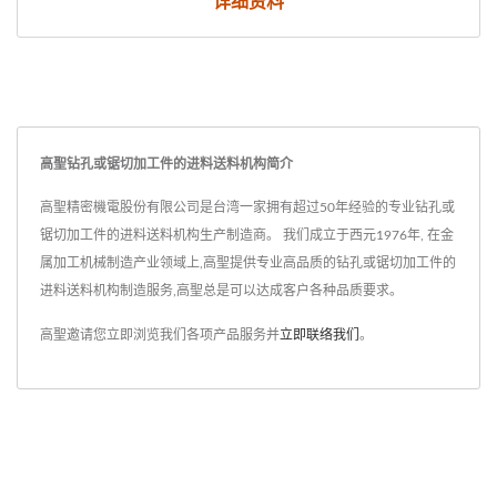
详细资料
高聖钻孔或锯切加工件的进料送料机构简介
高聖精密機電股份有限公司是台湾一家拥有超过50年经验的专业钻孔或
锯切加工件的进料送料机构生产制造商。 我们成立于西元1976年, 在金
属加工机械制造产业领域上,高聖提供专业高品质的钻孔或锯切加工件的
进料送料机构制造服务,高聖总是可以达成客户各种品质要求。
高聖邀请您立即浏览我们各项产品服务并
立即联络我们
。