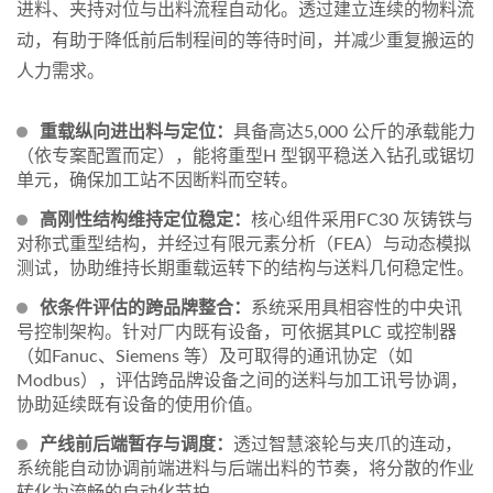
进料、夹持对位与出料流程自动化。透过建立连续的物料流
动，有助于降低前后制程间的等待时间，并减少重复搬运的
人力需求。
重载纵向进出料与定位：
具备高达5,000 公斤的承载能力
（依专案配置而定），能将重型H 型钢平稳送入钻孔或锯切
单元，确保加工站不因断料而空转。
高刚性结构维持定位稳定：
核心组件采用FC30 灰铸铁与
对称式重型结构，并经过有限元素分析（FEA）与动态模拟
测试，协助维持长期重载运转下的结构与送料几何稳定性。
依条件评估的跨品牌整合：
系统采用具相容性的中央讯
号控制架构。针对厂内既有设备，可依据其PLC 或控制器
（如Fanuc、Siemens 等）及可取得的通讯协定（如
Modbus），评估跨品牌设备之间的送料与加工讯号协调，
协助延续既有设备的使用价值。
产线前后端暂存与调度：
透过智慧滚轮与夹爪的连动，
系统能自动协调前端进料与后端出料的节奏，将分散的作业