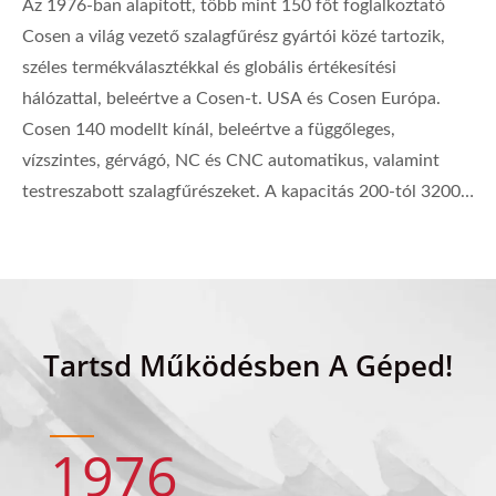
Az 1976-ban alapított, több mint 150 főt foglalkoztató
Cosen a világ vezető szalagfűrész gyártói közé tartozik,
széles termékválasztékkal és globális értékesítési
hálózattal, beleértve a Cosen-t. USA és Cosen Európa.
Cosen 140 modellt kínál, beleértve a függőleges,
vízszintes, gérvágó, NC és CNC automatikus, valamint
testreszabott szalagfűrészeket. A kapacitás 200-tól 3200
mm-ig terjed; vágási anyagok acéltól titánig, krómig és
szilíciumig terjednek.
Tartsd Működésben A Géped!
1976