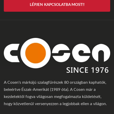
LÉPJEN KAPCSOLATBA MOST!!
A Cosen's márkájú szalagfűrészek 80 országban kaphatók,
beleértve Észak-Amerikát (1989 óta). A Cosen már a
kezdetektől fogva világosan megfogalmazta küldetését,
hogy közvetlenül versenyezzen a legjobbak ellen a világon.