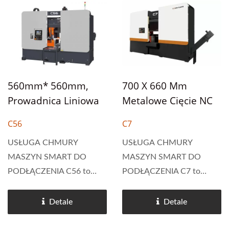
wyposażona w
automatyczne pierwsze
zaawansowany system
cięcie, przechowywanie do
sterowania NC Cosen's.
100 zleceń...
System ten umożliwia
automatyczne...
560mm* 560mm,
700 X 660 Mm
Prowadnica Liniowa
Metalowe Cięcie NC
Do Ruchu Ramy Piły,
Automatyczne
C56
C7
Maszyny Do Cięcia
Poziome Kolumna
Taśmowego O Dużej
USŁUGA CHMURY
Typu Pasmowa
USŁUGA CHMURY
MASZYN SMART DO
MASZYN SMART DO
Wytrzymałości
Maszyna Tartak
PODŁĄCZENIA C56 to
PODŁĄCZENIA C7 to
maszyna do masowej
automatyczna piła
produkcji wykorzystująca
taśmowa typu
Detale
Detale
silnik serwo zarówno do
kolumnowego o wymiarach
podawania materiału, jak i
700 x 660 mm,