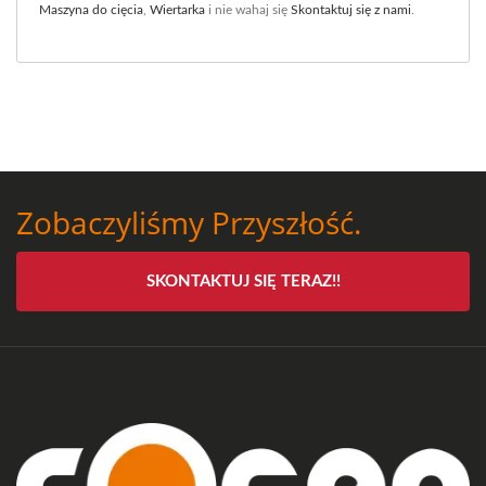
Maszyna do cięcia
,
Wiertarka
i nie wahaj się
Skontaktuj się z nami
.
Zobaczyliśmy Przyszłość.
SKONTAKTUJ SIĘ TERAZ!!