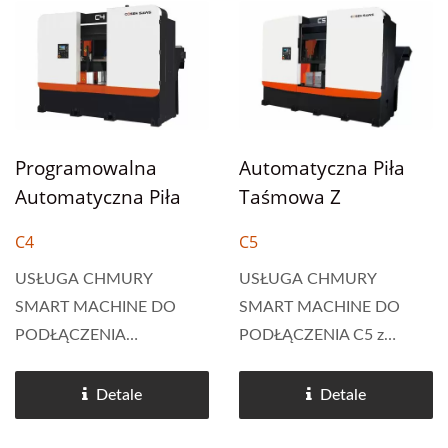
automatyczne pierwsze
system sterowania Smart
(kwadratowe) cięcie,
NC+, oferujący funkcje...
przechowywanie do 100
zleceń,...
Programowalna
Automatyczna Piła
Automatyczna Piła
Taśmowa Z
Taśmowa NC Do
Programem NC Do
C4
C5
Masowej Produkcji
Masowej Produkcji
USŁUGA CHMURY
USŁUGA CHMURY
SMART MACHINE DO
SMART MACHINE DO
PODŁĄCZENIA
PODŁĄCZENIA C5 z
Programowalna
funkcjami NC-Program
automatyczna piła
Cosen's system kontroli NC
Detale
Detale
taśmowa NC C4 do
do masowej produkcji.
produkcji masowej jest
Programowanie umożliwia