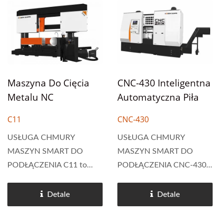
do podawania ramienia piły
wyposażona w system
w dół, co sprawia, że
sterowania Cosen's Smart
długość...
NC+, oferująca
automatyczne pierwsze...
Maszyna Do Cięcia
CNC-430 Inteligentna
Metalu NC
Automatyczna Piła
Automatyczna
Taśmowa
C11
CNC-430
Pozioma Piła
Taśmowa Typu
USŁUGA CHMURY
USŁUGA CHMURY
MASZYN SMART DO
MASZYN SMART DO
Kolumnowego 1100 X
PODŁĄCZENIA C11 to
PODŁĄCZENIA CNC-430
1100 Mm.
ogromna piła taśmowa z
to automatyczna piła
podwójnym kolumnowym
taśmowa o wysokiej
Detale
Detale
systemem, która posiada
wydajności,
system Cosen's Smart NC+
zaprojektowana do