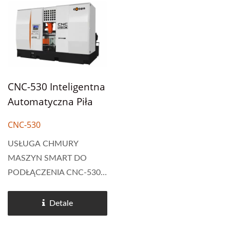
z automatycznym
szybkiego i intensywnego
pierwszym (przycinającym)
cięcia z wykorzystaniem
cięciem,...
piły z węglika
tungstenowego,...
CNC-530 Inteligentna
Automatyczna Piła
Taśmowa
CNC-530
USŁUGA CHMURY
MASZYN SMART DO
PODŁĄCZENIA CNC-530
jest zaprojektowany do
obsługi większych i
Detale
trudniejszych materiałów z
precyzją i szybkością. Jest