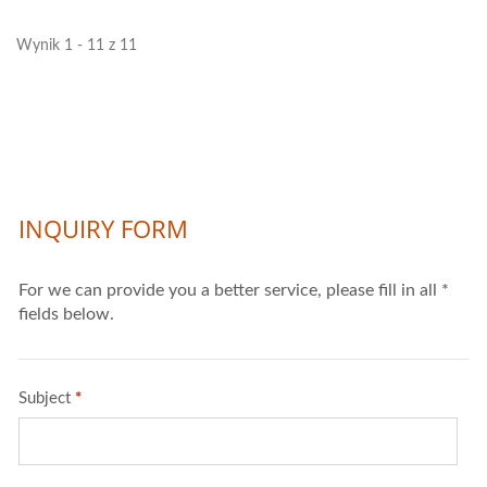
zaprojektowane do cięcia z
Wynik 1 - 11 z 11
dużą prędkością...