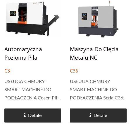
automatyczne pierwsze
wydajności Automatyczna
(kwadratowe) cięcie,
piła taśmowa C26 z serii C
przechowywanie...
Cosen C jest...
Automatyczna
Maszyna Do Cięcia
Pozioma Piła
Metalu NC
Taśmowa Typu
Automatyczna
C3
C36
Kolumnowego NC Do
Pozioma Piła
Cięcia Metalu 360
USŁUGA CHMURY
Taśmowa Typu
USŁUGA CHMURY
SMART MACHINE DO
SMART MACHINE DO
Mm
Kolumnowego Z
PODŁĄCZENIA Cosen Piła
PODŁĄCZENIA Seria C36
Serwonapędem 360
taśmowa C3 z podwójnym
pił taśmowych z
Mm
kolumnowym systemem
podwójnym słupem w pełni
Detale
Detale
Smart NC+.
zamkniętych Cosen jest
Programowanie umożliwia
wyposażona w inteligentny