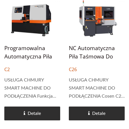
Programowalna
NC Automatyczna
Automatyczna Piła
Piła Taśmowa Do
Taśmowa NC Do
Produkcji Masowej
C2
C26
Masowej Produkcji
USŁUGA CHMURY
USŁUGA CHMURY
SMART MACHINE DO
SMART MACHINE DO
PODŁĄCZENIA Funkcja
PODŁĄCZENIA Cosen C26
automatycznej piły
Wysokowydajna
taśmowej C2 Cosen's
automatyczna piła
Detale
Detale
system sterowania NC.
taśmowa | Precyzyjne
Programowanie umożliwia
cięcie i zwiększenie