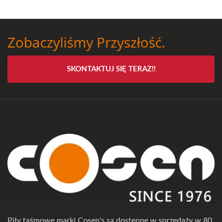
Zobaczyliśmy Przyszłość.
SKONTAKTUJ SIĘ TERAZ!!
Piły taśmowe marki Cosen's są dostępne w sprzedaży w 80