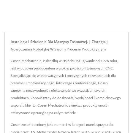
Instalacja I Szkolenie Dla Maszyny Taśmowej. | Zintegruj
Nowoczesną Robotykę W Swoim Procesie Produkcyjnym
Cosen Mechatronic, z siedzibą w Hsinchu na Tajwanie od 1976 roku,
jest wiodącym producentem wysokiej jakości pił taśmowych CNC.
Specjalizując się w innowacyjnych i precyzyjnych rozwiązaniach dla
przemysłu motoryzacyjnego, lotniczego i budowlanego, Cosen
zapewnia niezawodność i efektywność we wszystkich swoich
produktach. Zobowiązany do doskonałej wydajności i kompleksowego
wsparcia klienta, Cosen Mechatronic zwiększa produktywność i
efektywność operacyjną na całym świecie.
Cosen został oceniony jako numer 1 w kategorii marek sprzętu do
cięcia przez U.S. Metal Center News w latach 2015, 2022, 2023 i 2024.