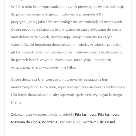
W 2016 roku firma wprowadziła na rynek pierwszą na świecie aplikację
do prognozowania wydajności i zdrowia w przemyśle 4.0 -
pozycjonując się jako lider technologiczny w produkcji pił taśmowych.
Cosen produkuje różnorodne piły taśmowe zaprojektowane do cięcia
materiałów metalowych, dystrybuując swoje produkty na całym
świecie. Dzięki bogatemu doświadczeniu i wiedzy w zakresie produkcji
pił taśmowych, oferujemy różnorodne możliwości cięcia dostosowane
do potrzeb branż, w tym budownictwa, motoryzacji, transportu,
wytwarzania energii wiatrowej i nie tylko.
Cosen dostarcza klientom zautomatyzowane rozwiązania linii
montażowych od 1976 roku, wykorzystując zaawansowaną technologię
i 50-letnie doświadczenie, aby zapewnić spełnienie wymagań każdego
klienta.
Zobacz nasze wysokiej jakości produkty
Piła taśmowa
,
Piła taśmowa
,
Maszyna do cięcia
,
Wiertarka
i nie wahaj się
Skontaktuj się z nami
.