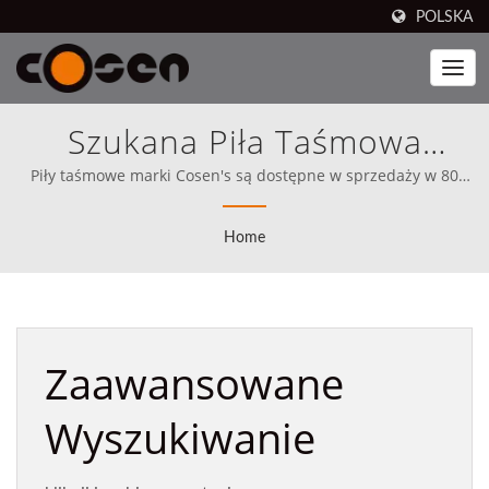
POLSKA
Szukana Piła Taśmowa
|Cosen Mechatronics Co.,
Piły taśmowe marki Cosen's są dostępne w sprzedaży w 80
krajach, w tym w Ameryce Północnej (od 1989 roku). Cosen od
Ltd.
samego początku jasno określiło swoją misję, aby konkurować
Home
bezpośrednio z najlepszymi na świecie.
Zaawansowane
Wyszukiwanie