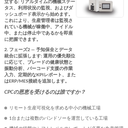
立する:
リアルタイムの機械ステー
タス、利用状況の監視、およびダ
ッシュボード表示から始めます。
これにより、生産管理者は監視さ
れている機械が稼働中、アイドル
中、または停止中であるかを即座
に把握できます。
フェーズ2 — 予知保全とデータ
統合に拡張します:
運用の優先順位
に応じて、ブレードの健康状態と
振動分析、バーコード支援の作業
入力、定期的なKPIレポート、また
はERP/MES接続を追加します。
CPCの恩恵を受けるのは誰ですか？
リモート生産可視化を求める中小の機械工場
1台または複数のバンドソーを運営している工場