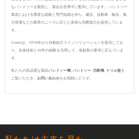
なバンドソーを製造し、製品を世界中に配布しています。 バンドソー
製造における豊富な経験と専門知識を持ち、建設、自動車、輸送、風
力発電などの業界のニーズに応じた多様な切断能力を提供していま
す。
Cosenは、1976年から自動組立ラインソリューションを提供してお
り、先進技術と50年の経験を活用して、各顧客の要求に応えていま
す。
私たちの高品質な製品
バンドソー機
,
バンドソー
,
切断機
,
ドリル盤
を
ご覧いただき、
お問い合わせ
をお気軽にどうぞ。
私たちは未来を見た。