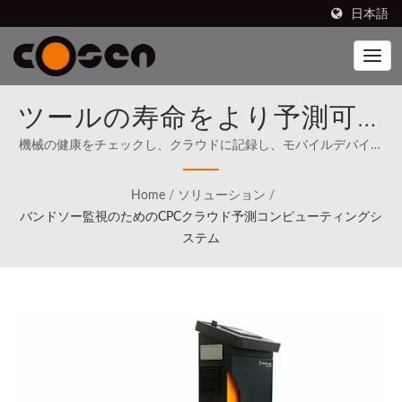
日本語
ツールの寿命をより予測可能
にし、機械のパフォーマンス
機械の健康をチェックし、クラウドに記録し、モバイルデバイス
にレポートを送信する、ポータブルで簡単にインストールできる
をより可視化する。 | 最先端
デバイス。 | Cosen's ブランドのバンドソーは、北米を含む80か
Home
/
ソリューション
/
国で販売されています（1989年から）。Cosenは、最初から世界
のロボティクスを製造プロセ
バンドソー監視のためのCPCクラウド予測コンピューティングシ
のトップと直接競争することを明確な使命として掲げています。
ステム
スに統合する