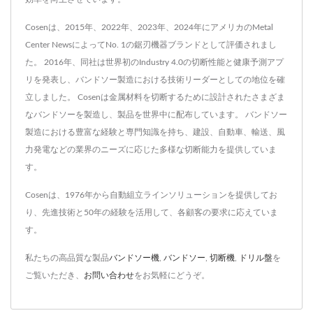
Cosenは、2015年、2022年、2023年、2024年にアメリカのMetal
Center NewsによってNo. 1の鋸刃機器ブランドとして評価されまし
た。 2016年、同社は世界初のIndustry 4.0の切断性能と健康予測アプ
リを発表し、バンドソー製造における技術リーダーとしての地位を確
立しました。 Cosenは金属材料を切断するために設計されたさまざま
なバンドソーを製造し、製品を世界中に配布しています。 バンドソー
製造における豊富な経験と専門知識を持ち、建設、自動車、輸送、風
力発電などの業界のニーズに応じた多様な切断能力を提供していま
す。
Cosenは、1976年から自動組立ラインソリューションを提供してお
り、先進技術と50年の経験を活用して、各顧客の要求に応えていま
す。
私たちの高品質な製品
バンドソー機
,
バンドソー
,
切断機
,
ドリル盤
を
ご覧いただき、
お問い合わせ
をお気軽にどうぞ。