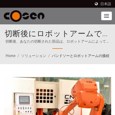
日本語
切断後にロボットアームでピ
ックアップ、仕分け、移動す
切断後、あなたの切断された部品は、ロボットアームによってピ
ックアップ、仕分け、移動され、オペレーターの時間と重労働を
る | 最先端のロボティクスを
節約できます。 | Cosen's ブランドのバンドソーは、北米を含む
Home
/
ソリューション
/
バンドソーとロボットアームの接続
80か国で販売されています（1989年から）。Cosenは、最初から
製造プロセスに統合する
世界のトップと直接競争することを明確な使命として掲げていま
す。