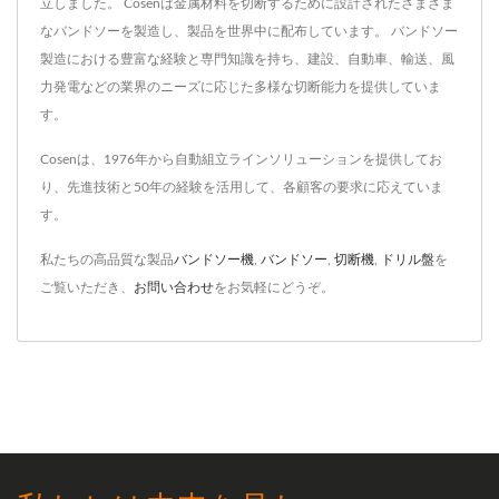
立しました。 Cosenは金属材料を切断するために設計されたさまざま
なバンドソーを製造し、製品を世界中に配布しています。 バンドソー
製造における豊富な経験と専門知識を持ち、建設、自動車、輸送、風
力発電などの業界のニーズに応じた多様な切断能力を提供していま
す。
Cosenは、1976年から自動組立ラインソリューションを提供してお
り、先進技術と50年の経験を活用して、各顧客の要求に応えていま
す。
私たちの高品質な製品
バンドソー機
,
バンドソー
,
切断機
,
ドリル盤
を
ご覧いただき、
お問い合わせ
をお気軽にどうぞ。