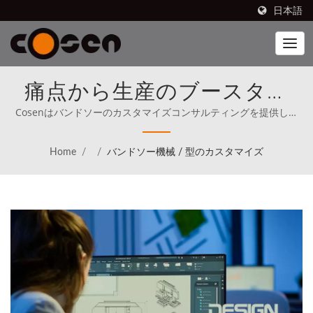
日本語
痛点から生産のブースター
へ。私たちはあなたの切断ア
Cosenはバンドソーのカスタマイズコンサルティングを提供し、
あなたのアイデアを現実にします。 | Cosen's ブランドのバンド
イデアを利益を生むものに変
ソーは、北米を含む80か国で販売されています（1989年から）。
Home
/
/
バンドソー機械 / 型のカスタマイズ
Cosenは、最初から世界のトップと直接競争することを明確な使
えるためにカスタマイズしま
命として掲げています。
す。| 効率的な製造のための
高精度自動化機器