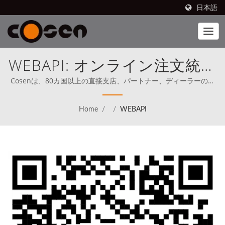
日本語
WEBAPI: オンライン注文統合
サービス| 効率的な製造のた
Cosenは、80カ国以上の直接支店、パートナー、ディーラーのネ
ットワークを通じて、高品質のノコギリとサービスを提供してい
めの高精度自動化機器
ます。 | Cosen's ブランドのバンドソーは、北米を含む80か国で
Home
/
/
WEBAPI
販売されています（1989年から）。Cosenは、最初から世界のト
ップと直接競争することを明確な使命として掲げています。