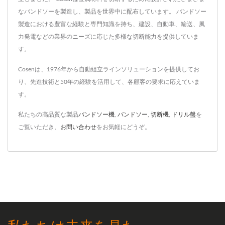
なバンドソーを製造し、製品を世界中に配布しています。 バンドソー
製造における豊富な経験と専門知識を持ち、建設、自動車、輸送、風
力発電などの業界のニーズに応じた多様な切断能力を提供していま
す。
Cosenは、1976年から自動組立ラインソリューションを提供してお
り、先進技術と50年の経験を活用して、各顧客の要求に応えていま
す。
私たちの高品質な製品
バンドソー機
,
バンドソー
,
切断機
,
ドリル盤
を
ご覧いただき、
お問い合わせ
をお気軽にどうぞ。