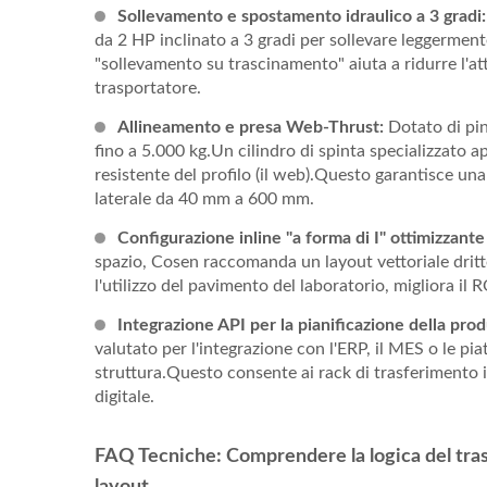
Sollevamento e spostamento idraulico a 3 gradi:
da 2 HP inclinato a 3 gradi per sollevare leggermen
Segatrice A Nastro
"sollevamento su trascinamento" aiuta a ridurre l'attr
trasportatore.
Automatica Orizzontale A
Aut
Doppia Colonna
Allineamento e presa Web-Thrust:
Dotato di pinz
fino a 5.000 kg.Un cilindro di spinta specializzato a
resistente del profilo (il web).Questo garantisce una
laterale da 40 mm a 600 mm.
Configurazione inline "a forma di I" ottimizzante 
spazio, Cosen raccomanda un layout vettoriale dritto
l'utilizzo del pavimento del laboratorio, migliora il 
Integrazione API per la pianificazione della pro
valutato per l'integrazione con l'ERP, il MES o le piat
struttura.Questo consente ai rack di trasferimento in
digitale.
FAQ Tecniche: Comprendere la logica del trasfe