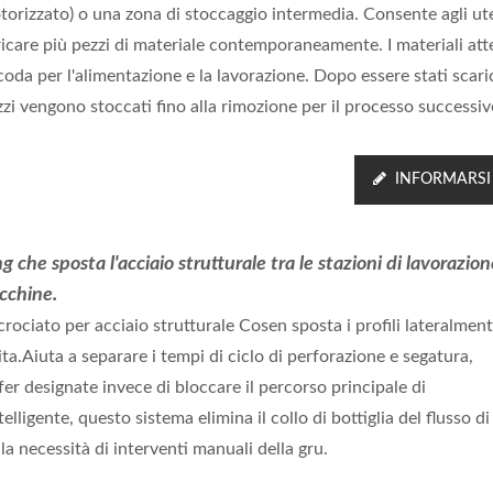
torizzato) o una zona di stoccaggio intermedia. Consente agli ute
ricare più pezzi di materiale contemporaneamente. I materiali at
coda per l'alimentazione e la lavorazione. Dopo essere stati scaric
zi vengono stoccati fino alla rimozione per il processo successiv
INFORMARSI
g che sposta l'acciaio strutturale tra le stazioni di lavorazion
acchine.
crociato per acciaio strutturale Cosen sposta i profili lateralment
ita.Aiuta a separare i tempi di ciclo di perforazione e segatura,
er designate invece di bloccare il percorso principale di
ligente, questo sistema elimina il collo di bottiglia del flusso di
la necessità di interventi manuali della gru.