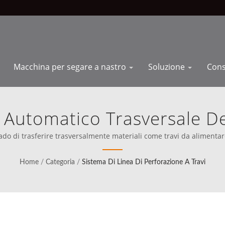
Macchina per segare a nastro
Soluzione
Con
 Automatico Trasversale Dei
e E Lo Scarico. | Soluzion
rado di trasferire trasversalmente materiali come travi da alimentar
ta in 80 paesi, compresa l'America del Nord (dal 1989), Cosen ha, f
 Per Un'Automazione Industr
direttamente con i migliori al mondo.
Home
/
Categoria
/
Sistema Di Linea Di Perforazione A Travi