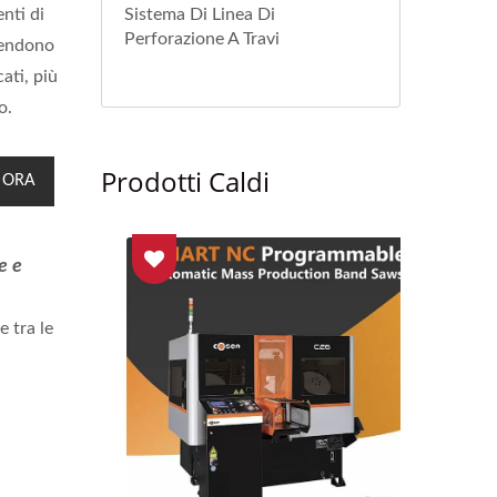
nti di
Sistema Di Linea Di
Perforazione A Travi
tendono
ati, più
o.
Prodotti Caldi
 ORA
e e
e tra le