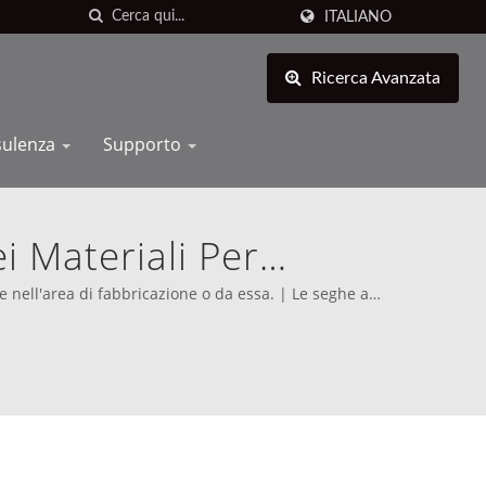
ITALIANO
Ricerca Avanzata
sulenza
Supporto
 Materiali Per
i Meccatroniche
e nell'area di fabbricazione o da essa. | Le seghe a
in dall'inizio, chiarito la sua missione di competere
iale Migliorata