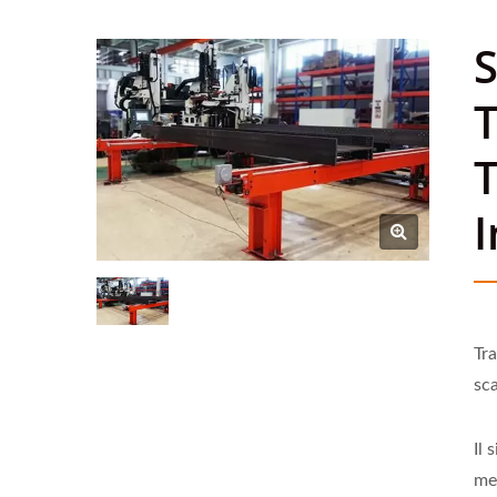
S
T
T
I
Tra
sca
Il 
me