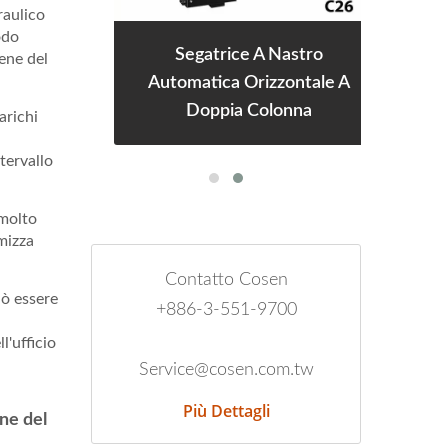
raulico
odo
Segatrice A Nastro
tene del
le A
Automatica Orizzontale A
Au
Doppia Colonna
arichi
tervallo
 molto
mizza
Contatto Cosen
uò essere
+886-3-551-9700
l'ufficio
Service@cosen.com.tw
Più Dettagli
one del