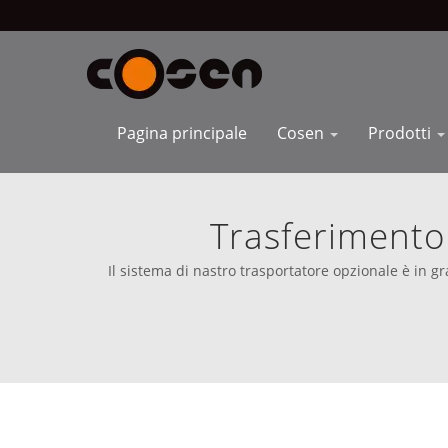
Pagina principale
Cosen
Prodotti
Trasferimento
L'alimentazion
Il sistema di nastro trasportatore opzionale è in g
nastro a marchio Cosen sono disponibili per la vendi
Personalizzate