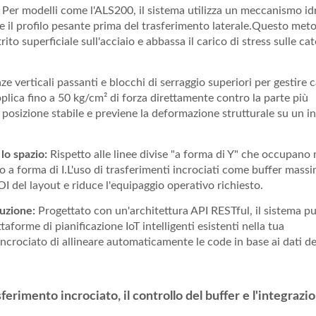
Per modelli come l'ALS200, il sistema utilizza un meccanismo id
te il profilo pesante prima del trasferimento laterale.Questo met
Segatrice A Nastro
Segatrice A Nastro
ito superficiale sull'acciaio e abbassa il carico di stress sulle ca
omatica Orizzontale A
Automatica Orizzonta
Doppia Colonna
Doppia Colonna
e verticali passanti e blocchi di serraggio superiori per gestire c
pplica fino a 50 kg/cm² di forza direttamente contro la parte più
 posizione stabile e previene la deformazione strutturale su un in
lo spazio:
Rispetto alle linee divise "a forma di Y" che occupano
 a forma di I.L'uso di trasferimenti incrociati come buffer massi
ROI del layout e riduce l'equipaggio operativo richiesto.
duzione:
Progettato con un'architettura API RESTful, il sistema p
taforme di pianificazione IoT intelligenti esistenti nella tua
crociato di allineare automaticamente le code in base ai dati del
rimento incrociato, il controllo del buffer e l'integrazi