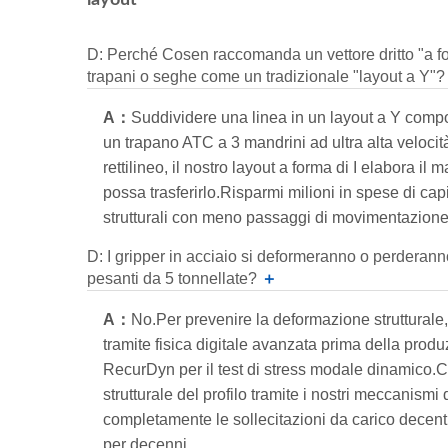
layout
D: Perché Cosen raccomanda un vettore dritto "a for
trapani o seghe come un tradizionale "layout a Y"?
A：
Suddividere una linea in un layout a Y compor
un trapano ATC a 3 mandrini ad ultra alta veloci
rettilineo, il nostro layout a forma di I elabora i
possa trasferirlo.Risparmi milioni in spese di capit
strutturali con meno passaggi di movimentazione 
D: I gripper in acciaio si deformeranno o perderann
pesanti da 5 tonnellate?
＋
A：
No.Per prevenire la deformazione strutturale,
tramite fisica digitale avanzata prima della produ
RecurDyn per il test di stress modale dinamico.Ca
strutturale del profilo tramite i nostri meccanism
completamente le sollecitazioni da carico decen
per decenni.