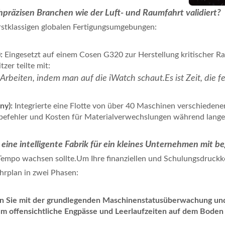
hpräzisen Branchen wie der Luft- und Raumfahrt validiert?
erstklassigen globalen Fertigungsumgebungen:
:
Eingesetzt auf einem Cosen G320 zur Herstellung kritischer Ra
zer teilte mit:
Arbeiten, indem man auf die iWatch schaut.Es ist Zeit, die f
ny):
Integrierte eine Flotte von über 40 Maschinen verschiede
befehler und Kosten für Materialverwechslungen während langer 
 eine intelligente Fabrik für ein kleines Unternehmen mit 
 Tempo wachsen sollte.Um Ihre finanziellen und Schulungsdruckk
hrplan in zwei Phasen:
n Sie mit der grundlegenden Maschinenstatusüberwachung und
 offensichtliche Engpässe und Leerlaufzeiten auf dem Boden z