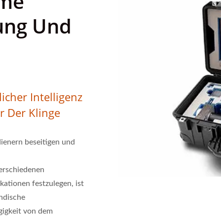
ome
ung Und
cher Intelligenz
 Der Klinge
ienern beseitigen und
verschiedenen
kationen festzulegen, ist
ändische
igkeit von dem