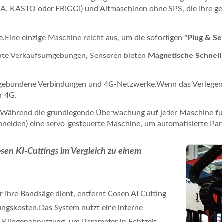
A, KASTO oder FRIGGI) und Altmaschinen ohne SPS, die Ihre ge
re.Eine einzige Maschine reicht aus, um die sofortigen
"Plug & S
chte Verkaufsumgebungen, Sensoren bieten
Magnetische Schnelli
lgebundene Verbindungen und 4G-Netzwerke.Wenn das Verlegen
r 4G.
Während die grundlegende Überwachung auf jeder Maschine funkti
neiden) eine servo-gesteuerte Maschine, um automatisierte Par
sen KI-Cuttings im Vergleich zu einem
r Ihre Bandsäge dient, entfernt Cosen AI Cutting
ungskosten.Das System nutzt eine interne
r Klingenabnutzung, um Parameter in Echtzeit