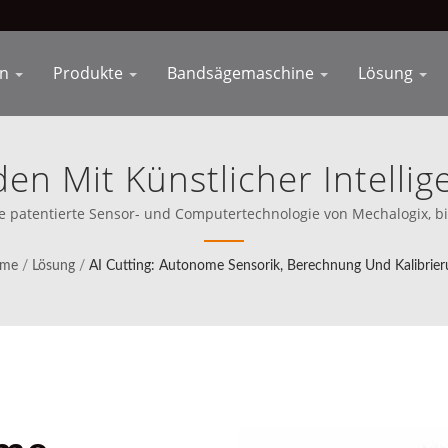
en
Produkte
Bandsägemaschine
Lösung
en Mit Künstlicher Intelli
 Klinge | Integrieren Sie 
e patentierte Sensor- und Computertechnologie von Mechalogix, bie
ch, einschließlich Nordamerika (seit 1989), Cosen hat von Anfang 
Ihren Fertigungsprozess
der Welt zu konkurrieren.
me
/
Lösung
/
AI Cutting: Autonome Sensorik, Berechnung Und Kalibrie