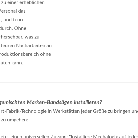
 zu einer erheblichen
Personal das
, und teure
 durch. Ohne
rhersehbar, was zu
 teuren Nacharbeiten an
Produktionsbereich ohne
raten kann.
 gemischten Marken-Bandsägen installieren?
rt-Fabrik-Technologie in Werkstätten jeder Größe zu bringen un
ig zu umgehen:
tet einen universellen Zugang: "Installiere Mechalogix auf jeder