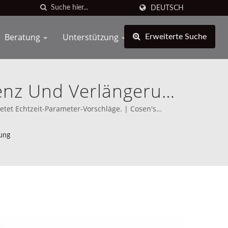
DEUTSCH
Beratung
Unterstützung
Erweiterte Suche
genz Und Verlängerung
Modernste Robotik In
tet Echtzeit-Parameter-Vorschläge. | Cosen's
an seine Mission klar definiert, direkt mit den Besten
rung