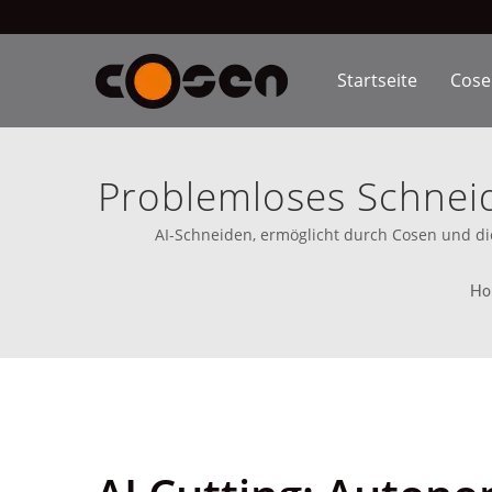
Startseite
Cos
Problemloses Schneid
Der Lebensdauer Der
AI-Schneiden, ermöglicht durch Cosen und di
markenbasierten Bandsägen sind in 80 Ländern erhältli
Ho