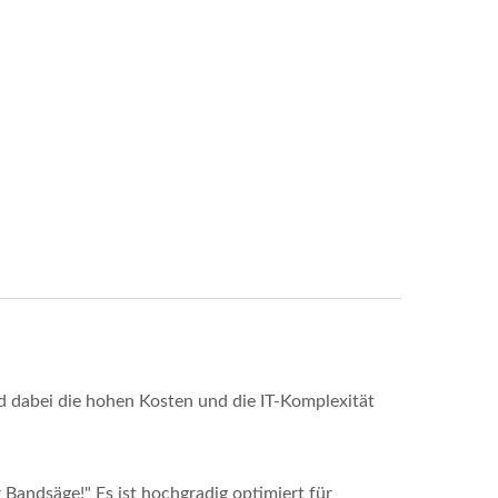
d dabei die hohen Kosten und die IT-Komplexität
 Bandsäge!" Es ist hochgradig optimiert für