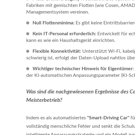
Fabriken mit gemischten Flotten (wie Cosen, AMAD
Managementsystem vereinen.
Null Flottenminima:
Es gibt keine Eintrittsbarrie
Kein IT-Personal erforderlich:
Entwickelt für e
kann es wie ein Haushaltsgerät einrichten.
Flexible Konnektivität:
Unterstützt Wi-Fi, kabe
schwierig ist, erfolgt der Daten-Upload nahtlos übe
Wichtiger technischer Hinweis für Eigentümer:
der KI-automatischen Anpassungsparameter (KI-Sch
Was sind die nachgewiesenen Ergebnisse des Co
Meisterbetrieb?
Indem es als automatisiertes
"Smart-Driving Car"
fü
vollständig menschliche Fehler und senkt die Schul
intelligente Anpassungsstrategie und ein Modell zu