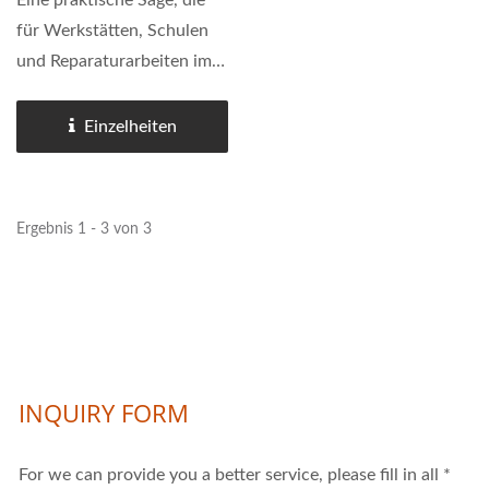
Scherentyp.
Eine praktische Säge, die
für Werkstätten, Schulen
und Reparaturarbeiten im
Feld gebaut wurde. Die
MH-1018JA wird häufig in
Einzelheiten
technischen Schulen,
kleinen
Fertigungswerkstätten,
Ergebnis 1 - 3 von 3
Wartungsabteilungen...