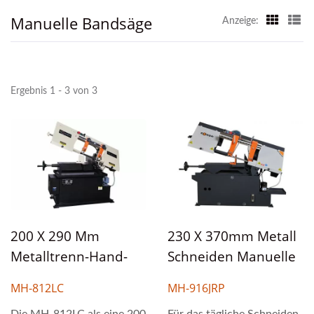
Manuelle Bandsäge
Anzeige:
Ergebnis 1 - 3 von 3
200 X 290 Mm
230 X 370mm Metall
Metalltrenn-Hand-
Schneiden Manuelle
Horizontal-
Horizontale
MH-812LC
MH-916JRP
Scherenbandsäge.
Scherenart
Die MH-812LC als eine 200
Für das tägliche Schneiden