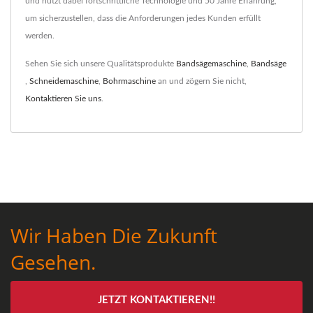
und nutzt dabei fortschrittliche Technologie und 50 Jahre Erfahrung,
um sicherzustellen, dass die Anforderungen jedes Kunden erfüllt
werden.
Sehen Sie sich unsere Qualitätsprodukte
Bandsägemaschine
,
Bandsäge
,
Schneidemaschine
,
Bohrmaschine
an und zögern Sie nicht,
Kontaktieren Sie uns
.
Wir Haben Die Zukunft
Gesehen.
JETZT KONTAKTIEREN!!