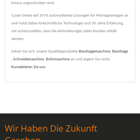
hinaus zugeschnitten sind.
Cosen bietet seit 1976 automatisierte Lösungen für Montageanlagen an
und nutzt dabei fortschrittliche Technologie und 50 Jahre Erfahrung,
um sicherzustellen, dass die Anforderungen jedes Kunden erfüllt
werden.
Sehen Sie sich unsere Qualitätsprodukte
Bandsägemaschine
,
Bandsäge
,
Schneidemaschine
,
Bohrmaschine
an und zögern Sie nicht,
Kontaktieren Sie uns
.
Wir Haben Die Zukunft
Gesehen.